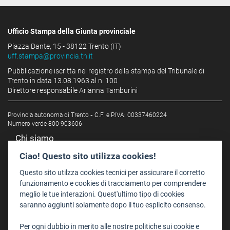
Ufficio Stampa della Giunta provinciale
Piazza Dante, 15 - 38122 Trento (IT)
uff.stampa@provincia.tn.it
Pubblicazione iscritta nel registro della stampa del Tribunale di
Trento in data 13.08.1963 al n. 100
Direttore responsabile Arianna Tamburini
Provincia autonoma di Trento
-
C.F. e P.IVA: 00337460224
Numero verde 800 903606
Chi siamo
Redazione
Ciao! Questo sito utilizza cookies!
Staff
Questo sito utilzza cookies tecnici per assicurare il corretto
Format - Centro Audiovisivi
funzionamento e cookies di tracciamento per comprendere
meglio le tue interazioni. Quest'ultimo tipo di cookies
Trentino Film Commission
saranno aggiunti solamente dopo il tuo esplicito consenso.
Contatti
Per ogni dubbio in merito alle nostre politiche sui cookie e
Dove Siamo