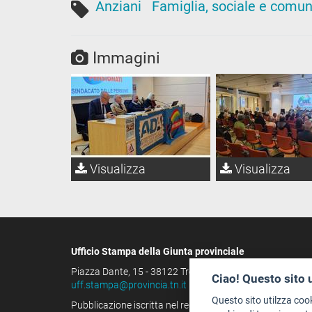
Anziani
Famiglia, sociale e comun
Immagini
Visualizza
Visualizza
Ufficio Stampa della Giunta provinciale
Piazza Dante, 15 - 38122 Trento (IT)
Ciao! Questo sito 
uff.stampa@provincia.tn.it
Questo sito utilzza coo
Pubblicazione iscritta nel registro della stampa