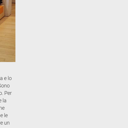
a e lo
 Sono
o. Per
e la
che
e le
re un