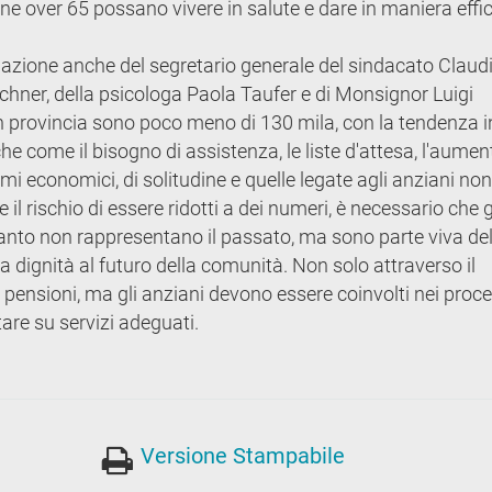
one over 65 possano vivere in salute e dare in maniera effic
ipazione anche del segretario generale del sindacato Claud
ichner, della psicologa Paola Taufer e di Monsignor Luigi
in provincia sono poco meno di 130 mila, con la tendenza i
e come il bisogno di assistenza, le liste d'attesa, l'aumen
i economici, di solitudine e quelle legate agli anziani non
e il rischio di essere ridotti a dei numeri, è necessario che g
quanto non rappresentano il passato, ma sono parte viva de
 dignità al futuro della comunità. Non solo attraverso il
 pensioni, ma gli anziani devono essere coinvolti nei proce
tare su servizi adeguati.
Versione Stampabile