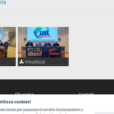
ità
Visualizza
Chi siamo
Contatti
utilizza cookies!
Redazione
Dove Siamo
Staff
Struttura di riferime
kies tecnici per assicurare il corretto funzionamento e