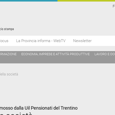
F
Focus
La Provincia informa - WebTV
Newsletter
ORMAZIONE
ECONOMIA, IMPRESE E ATTIVITÀ PRODUTTIVE
LAVORO E O
ella società
osso dalla Uil Pensionati del Trentino