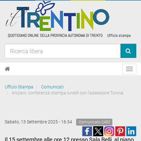
Toggl
navig
Ufficio Stampa
Comunicati
Anziani: conferenza stampa lunedì con l'assessore Tonina
Sabato, 13 Settembre 2025 - 16:34
Comunicato 2492
Il 15 settembre alle ore 12 presso Sala Belli, al piano