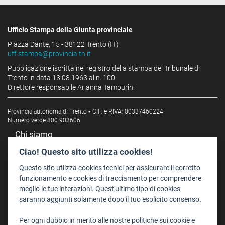
Ufficio Stampa della Giunta provinciale
Piazza Dante, 15 - 38122 Trento (IT)
uff.stampa@provincia.tn.it
Pubblicazione iscritta nel registro della stampa del Tribunale di
Trento in data 13.08.1963 al n. 100
Direttore responsabile Arianna Tamburini
Provincia autonoma di Trento
-
C.F. e P.IVA: 00337460224
Numero verde 800 903606
Chi siamo
Redazione
Ciao! Questo sito utilizza cookies!
Staff
Questo sito utilzza cookies tecnici per assicurare il corretto
Format - Centro Audiovisivi
funzionamento e cookies di tracciamento per comprendere
meglio le tue interazioni. Quest'ultimo tipo di cookies
Trentino Film Commission
saranno aggiunti solamente dopo il tuo esplicito consenso.
Contatti
Per ogni dubbio in merito alle nostre politiche sui cookie e
Dove Siamo