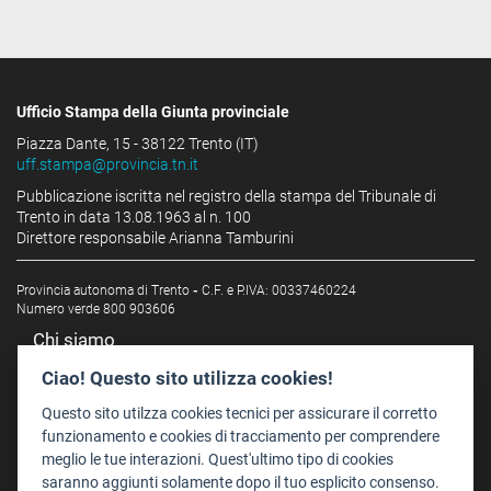
Ufficio Stampa della Giunta provinciale
Piazza Dante, 15 - 38122 Trento (IT)
uff.stampa@provincia.tn.it
Pubblicazione iscritta nel registro della stampa del Tribunale di
Trento in data 13.08.1963 al n. 100
Direttore responsabile Arianna Tamburini
Provincia autonoma di Trento
-
C.F. e P.IVA: 00337460224
Numero verde 800 903606
Chi siamo
Redazione
Ciao! Questo sito utilizza cookies!
Staff
Questo sito utilzza cookies tecnici per assicurare il corretto
Format - Centro Audiovisivi
funzionamento e cookies di tracciamento per comprendere
meglio le tue interazioni. Quest'ultimo tipo di cookies
Trentino Film Commission
saranno aggiunti solamente dopo il tuo esplicito consenso.