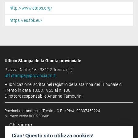
http://www.etaps.org/
https://es.fbk.eu/
Ufficio Stampa della Giunta provinciale
Piazza Dante, 15 - 38122 Trento (IT)
uff.stampa@provincia.tn.it
Pubblicazione iscritta nel registro della stampa del Tribunale di
Trento in data 13.08.1963 al n. 100
Direttore responsabile Arianna Tamburini
Provincia autonoma di Trento
-
C.F. e P.IVA: 00337460224
Numero verde 800 903606
Chi siamo
Redazione
Ciao! Questo sito utilizza cookies!