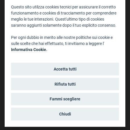
Staff
Questo sito utilzza cookies tecnici per assicurare il corretto
Format - Centro Audiovisivi
funzionamento e cookies di tracciamento per comprendere
meglio le tue interazioni. Quest'ultimo tipo di cookies
Trentino Film Commission
saranno aggiunti solamente dopo il tuo esplicito consenso.
Contatti
Per ogni dubbio in merito alle nostre politiche sui cookie e
Dove Siamo
sulle scelte che hai effettuato, ti invitiamo a leggere l'
Struttura di riferimento
Informativa Cookie.
Scrivici
Informazioni legali
Accetta tutti
Note legali
Privacy
Rifiuta tutti
Informativa privacy riprese conferenze
Social media policy
Fammi scegliere
Info cookies
Dichiarazione di accessibilità
Chiudi