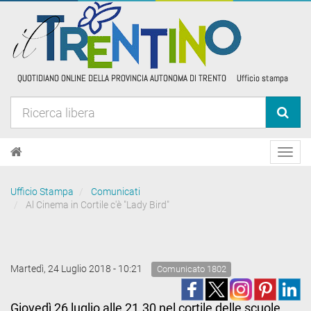
Toggl
navig
Ufficio Stampa
Comunicati
Al Cinema in Cortile c'è "Lady Bird"
Martedì, 24 Luglio 2018 - 10:21
Comunicato 1802
Giovedì 26 luglio alle 21.30 nel cortile delle scuole