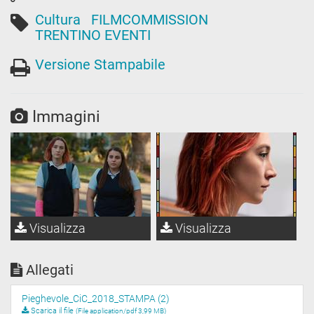
Cultura
FILMCOMMISSION
TRENTINO EVENTI
Versione Stampabile
Immagini
Visualizza
Visualizza
Allegati
Pieghevole_CiC_2018_STAMPA (2)
Scarica il file
(File application/pdf 3,99 MB)