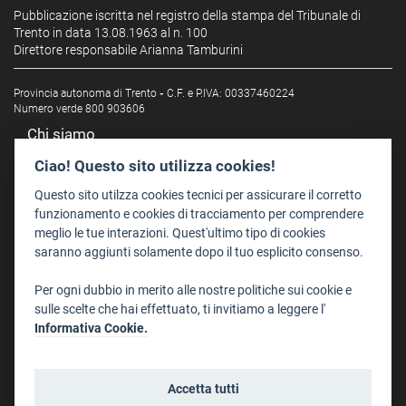
Pubblicazione iscritta nel registro della stampa del Tribunale di
Trento in data 13.08.1963 al n. 100
Direttore responsabile Arianna Tamburini
Provincia autonoma di Trento
-
C.F. e P.IVA: 00337460224
Numero verde 800 903606
Chi siamo
Redazione
Ciao! Questo sito utilizza cookies!
Staff
Questo sito utilzza cookies tecnici per assicurare il corretto
Format - Centro Audiovisivi
funzionamento e cookies di tracciamento per comprendere
meglio le tue interazioni. Quest'ultimo tipo di cookies
Trentino Film Commission
saranno aggiunti solamente dopo il tuo esplicito consenso.
Contatti
Per ogni dubbio in merito alle nostre politiche sui cookie e
Dove Siamo
sulle scelte che hai effettuato, ti invitiamo a leggere l'
Struttura di riferimento
Informativa Cookie.
Scrivici
Informazioni legali
Accetta tutti
Note legali