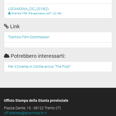
LOCANDINA_CiC_2018(2)
Scarica il file
(File application/pdf 1,22 MB)
Link
Trentino Film Commission
Potrebbero interessarti:
Per il Cinema in Cortile arriva "The Post"
Ufficio Stampa della Giunta provinciale
Piazza Dante, 15 - 38122 Trento (IT)
uff.stampa@provincia.tn.it