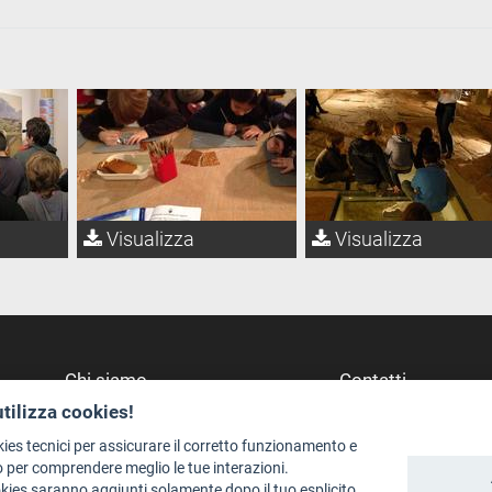
Visualizza
Visualizza
Chi siamo
Contatti
utilizza cookies!
Redazione
Dove Siamo
Staff
Struttura di riferime
kies tecnici per assicurare il corretto funzionamento e
 per comprendere meglio le tue interazioni.
Format - Centro Audiovisivi
Scrivici
okies saranno aggiunti solamente dopo il tuo esplicito