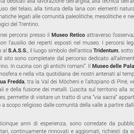
tà dedicati alla lavorazione dell’argilla, alla tecnica dell’a
’uso del telaio, alla tintura della lana con elementi natural
atiche legati alle comunità paleolitiche, mesolitiche e ne
gici del Trentino.
 nei percorsi presso il
Museo Retico
attraverso l’osserva
con l’ausilio dei reperti esposti nel museo. I percorsi leg
o al
S.A.S.S.
, il luogo simbolo dell’antica
Tridentum
, sott
 il sito sono completate dal percorso dedicato all'alimen
ino. In cucina con gli antichi romani”. Il
Museo delle Palaf
mosfera e nella vita quotidiana dei nostri antenati al temp
qua Fredda
, tra la Val dei Mòcheni e l’altopiano di Piné,
li e della fusione dei metalli. L’uscita sul territorio alla 
les, permette di visitare un tratto di una “via sacra” appa
 a scopo religioso dalle comunità della valle a partire dal
ticinque anni di esperienza, sono corredate da pubblic
ri, continuamente rinnovati e aggiornati, richiesti da s