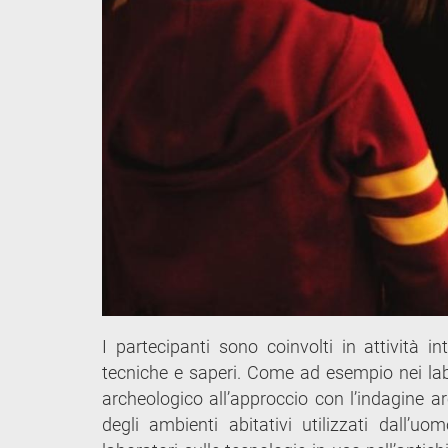
I partecipanti sono coinvolti in attività 
tecniche e saperi. Come ad esempio nei lab
archeologico all’approccio con l’indagine a
degli ambienti abitativi utilizzati dall’u