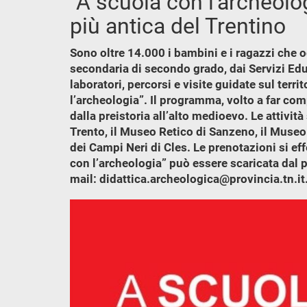
“A scuola con l'archeolog
più antica del Trentino
Sono oltre 14.000 i bambini e i ragazzi che og
secondaria di secondo grado, dai Servizi Educa
laboratori, percorsi e visite guidate sul ter
l’archeologia”. Il programma, volto a far com
dalla preistoria all’alto medioevo. Le attivi
Trento, il Museo Retico di Sanzeno, il Museo 
dei Campi Neri di Cles. Le prenotazioni si e
con l’archeologia” può essere scaricata dal p
mail: didattica.archeologica@provincia.tn.it.