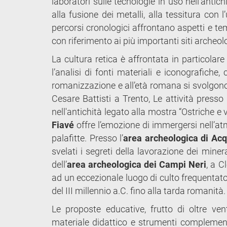
laboratori sulle tecnologie in uso nell’antichi
alla fusione dei metalli, alla tessitura con l
percorsi cronologici affrontano aspetti e tem
con riferimento ai più importanti siti archeolo
La cultura retica è affrontata in particolare
l’analisi di fonti materiali e iconografiche, 
romanizzazione e all’età romana si svolgon
Cesare Battisti a Trento, Le attività presso
nell'antichità legato alla mostra “Ostriche e v
Fiavé
offre l’emozione di immergersi nell’at
palafitte. Presso l’
area archeologica di Ac
svelati i segreti della lavorazione dei minera
dell’
area archeologica dei Campi Neri
, a C
ad un eccezionale luogo di culto frequentato
del III millennio a.C. fino alla tarda romanità.
Le proposte educative, frutto di oltre ven
materiale didattico e strumenti complementa