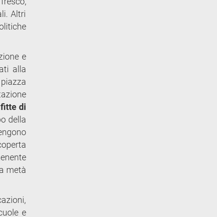
ffresco,
i. Altri
olitiche
zione e
ati alla
o piazza
tazione
itte di
o della
 vengono
scoperta
rtenente
la metà
azioni,
cuole e