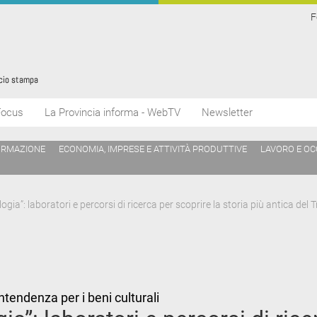
F
Focus
La Provincia informa - WebTV
Newsletter
ORMAZIONE
ECONOMIA, IMPRESE E ATTIVITÀ PRODUTTIVE
LAVORO E O
ogia”: laboratori e percorsi di ricerca per scoprire la storia più antica del 
ntendenza per i beni culturali