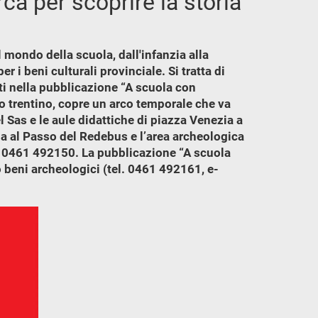
rca per scoprire la storia
l mondo della scuola, dall'infanzia alla
 i beni culturali provinciale. Si tratta di
lti nella pubblicazione “A scuola con
io trentino, copre un arco temporale che va
l Sas e le aule didattiche di piazza Venezia a
dda al Passo del Redebus e l’area archeologica
ro 0461 492150. La pubblicazione “A scuola
o beni archeologici (tel. 0461 492161, e-