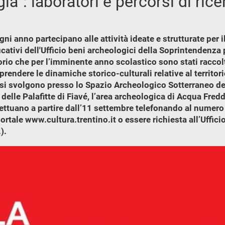
ia”: laboratori e percorsi di rice
ni anno partecipano alle attività ideate e strutturate per i
tivi dell'Ufficio beni archeologici della Soprintendenza per
ritorio che per l’imminente anno scolastico sono stati racco
prendere le dinamiche storico-culturali relative al territor
tà si svolgono presso lo Spazio Archeologico Sotterraneo de
delle Palafitte di Fiavé, l’area archeologica di Acqua Fre
ffettuano a partire dall’11 settembre telefonando al nume
ortale www.cultura.trentino.it o essere richiesta all’Uffici
).