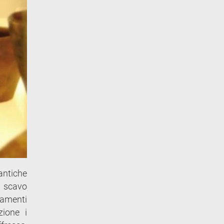
antiche
i scavo
iamenti
zione i