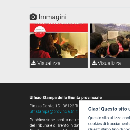
Immagini
Visualizza
Visualizza
Ufficio Stampa della Giunta provinciale
Piazza Dante, 15 - 38122 Trento (IT)
Ciao! Questo sito 
uff.stampa@provincia.tn.it
Questo sito utilzza coo
Pubblicazione iscritta nel registro della stampa
cookies di tracciamento
del Tribunale di Trento in data 13.08.1963 al n. 100
Quest'ultimo tipo di co