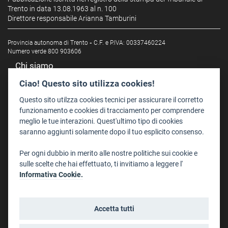
Trento in data 13.08.1963 al n. 100
Direttore responsabile Arianna Tamburini
Provincia autonoma di Trento
-
C.F. e P.IVA: 00337460224
Numero verde 800 903606
Chi siamo
Redazione
Ciao! Questo sito utilizza cookies!
Staff
Questo sito utilzza cookies tecnici per assicurare il corretto
Format - Centro Audiovisivi
funzionamento e cookies di tracciamento per comprendere
meglio le tue interazioni. Quest'ultimo tipo di cookies
Trentino Film Commission
saranno aggiunti solamente dopo il tuo esplicito consenso.
Contatti
Per ogni dubbio in merito alle nostre politiche sui cookie e
Dove Siamo
sulle scelte che hai effettuato, ti invitiamo a leggere l'
Struttura di riferimento
Informativa Cookie.
Scrivici
Informazioni legali
Accetta tutti
Note legali