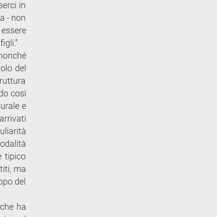
serci in
la - non
 essere
gli.”
 nonché
uolo del
ruttura
ndo così
turale e
rrivati
liarità
modalità
 tipico
titi, ma
uppo del
 che ha