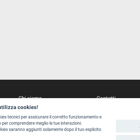
Chi siamo
Contatti
utilizza cookies!
Redazione
Dove Siamo
Staff
Struttura di riferime
kies tecnici per assicurare il corretto funzionamento e
 per comprendere meglio le tue interazioni.
Format - Centro Audiovisivi
Scrivici
okies saranno aggiunti solamente dopo il tuo esplicito
Trentino Film Commission