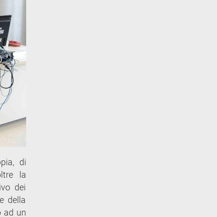
pia, di
ltre la
ivo dei
e della
o ad un