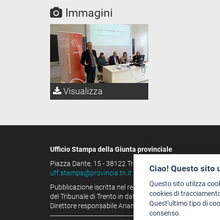
Immagini
Visualizza
Ufficio Stampa della Giunta provinciale
Piazza Dante, 15 - 38122 Trento (IT)
Ciao! Questo sito 
uff.stampa@provincia.tn.it
Questo sito utilzza coo
Pubblicazione iscritta nel registro della stampa
cookies di tracciamento
del Tribunale di Trento in data 13.08.1963 al n. 100
Quest'ultimo tipo di co
Direttore responsabile Arianna Tamburini
consenso.