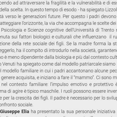
cendo ad attraversare la fragilità e la vulnerabilità e di es
della scelta. In questo tempo di esodo - ha spiegato Lizzo
à verso le generazioni future. Per questo i padri devono
teggiare l’orizzonte, la via che accompagna le scelte dei fi
i Psicologia e Scienze cognitive dell’Università di Trento
nuta sui fattori biologici e culturali che influenzano il r
ione della rete sociale dei figli. Se la madre forma la st
eggerlo, ha il compito di introdurlo nella società, garante
terno è meno dipendente dalla biologia e più dal contesto cul
o Venuti ha spiegato come dal modello patriarcale siamo a
 modello familiare in cui i padri accantonano alcune pecu
i genere acquisita, e iniziano a fare il “mammo”. Ci sono 
i nel contesto familiare: l’impulso emotivo e protettivo è
ma di agire è tipico maschile. I ruoli possono essere inver
r la crescita dei figli. Il padre è necessario per lo svil
onfronto sociale.
Giuseppe Elia
ha presentato la sua personale iniziativa