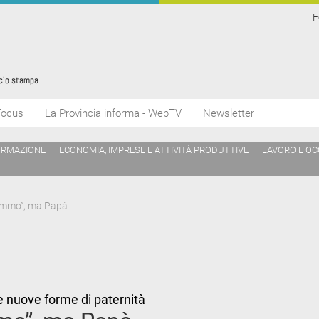
F
Focus
La Provincia informa - WebTV
Newsletter
ORMAZIONE
ECONOMIA, IMPRESE E ATTIVITÀ PRODUTTIVE
LAVORO E O
ammo”, ma Papà
le nuove forme di paternità