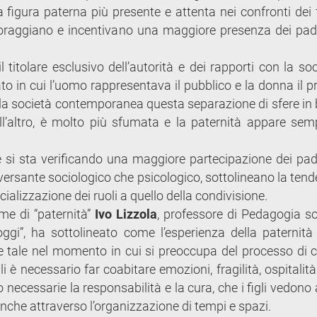
 figura paterna più presente e attenta nei confronti dei fi
incoraggiano e incentivano una maggiore presenza dei padr
 titolare esclusivo dell’autorità e dei rapporti con la soc
to in cui l’uomo rappresentava il pubblico e la donna il pr
Nella società contemporanea questa separazione di sfere in
 dall’altro, è molto più sfumata e la paternità appare sem
 si sta verificando una maggiore partecipazione dei padr
sul versante sociologico che psicologico, sottolineano la ten
ializzazione dei ruoli a quello della condivisione.
rme di “paternità”
Ivo Lizzola
, professore di Pedagogia so
oggi”, ha sottolineato come l’esperienza della paternità
e tale nel momento in cui si preoccupa del processo di c
gli è necessario far coabitare emozioni, fragilità, ospitalità
 necessarie la responsabilità e la cura, che i figli vedono
, anche attraverso l’organizzazione di tempi e spazi.