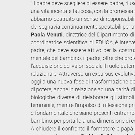
"Il padre deve scegliere di essere padre, rius
una vita incerta e faticosa, con la promessa 
abbiamo costruito un senso di responsabilit
dei segnavia continuamente spostabili per trat
Paola Venuti
, direttrice del Dipartimento d
coordinatrice scientifica di EDUCA, è interve
padre, che deve essere attivo per la costruz
mentale del bambino, il padre, oltre che prot
l’acquisizione dei valori sociali. Il ruolo pa
relazionale. Attraverso un excursus evolutiv
oggi a una nuova fase di trasformazione del
di potere, anche in relazione ad una parità d
biologiche diverse di rielaborare gli stimol
femminile, mentre l’impulso di riflessione pri
è fondamentale che siano presenti entrambe pe
bambino, per portarlo a una dimensione di c
A chiudere il confronto il formatore e papà