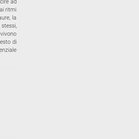
cire ad
ai ritmi
aure, la
 stessi,
 vivono
esto di
tenziale