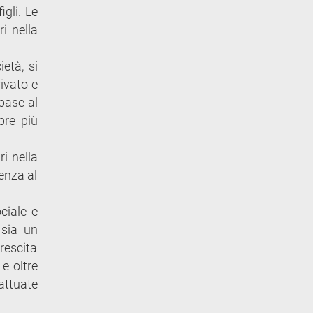
gli. Le
i nella
ietà, si
ivato e
 base al
pre più
i nella
denza al
ciale e
 sia un
rescita
 e oltre
 attuate