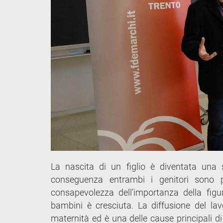
La nascita di un figlio è diventata una 
conseguenza entrambi i genitori sono pi
consapevolezza dell’importanza della figu
bambini è cresciuta. La diffusione del lav
maternità ed è una delle cause principali 