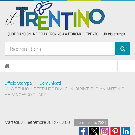
Toggl
navig
Ufficio Stampa
Comunicati
A DENNO IL RESTAURO DI ALCUNI DIPINTI DI GIAN ANTONIO
E FRANCESCO GUARDI
Martedì, 25 Settembre 2012 - 02:00
Comunicato 2881