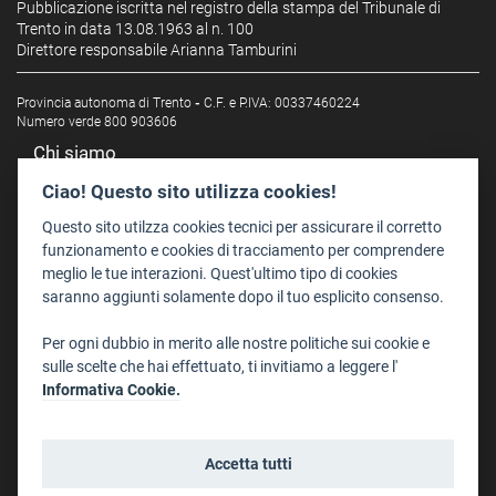
Pubblicazione iscritta nel registro della stampa del Tribunale di
Trento in data 13.08.1963 al n. 100
Direttore responsabile Arianna Tamburini
Provincia autonoma di Trento
-
C.F. e P.IVA: 00337460224
Numero verde 800 903606
Chi siamo
Redazione
Ciao! Questo sito utilizza cookies!
Staff
Questo sito utilzza cookies tecnici per assicurare il corretto
Format - Centro Audiovisivi
funzionamento e cookies di tracciamento per comprendere
meglio le tue interazioni. Quest'ultimo tipo di cookies
Trentino Film Commission
saranno aggiunti solamente dopo il tuo esplicito consenso.
Contatti
Per ogni dubbio in merito alle nostre politiche sui cookie e
Dove Siamo
sulle scelte che hai effettuato, ti invitiamo a leggere l'
Struttura di riferimento
Informativa Cookie.
Scrivici
Informazioni legali
Accetta tutti
Note legali