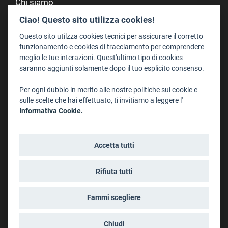
Chi siamo
Redazione
Ciao! Questo sito utilizza cookies!
Staff
Questo sito utilzza cookies tecnici per assicurare il corretto
Format - Centro Audiovisivi
funzionamento e cookies di tracciamento per comprendere
meglio le tue interazioni. Quest'ultimo tipo di cookies
Trentino Film Commission
saranno aggiunti solamente dopo il tuo esplicito consenso.
Contatti
Per ogni dubbio in merito alle nostre politiche sui cookie e
Dove Siamo
sulle scelte che hai effettuato, ti invitiamo a leggere l'
Struttura di riferimento
Informativa Cookie.
Scrivici
Informazioni legali
Accetta tutti
Note legali
Privacy
Rifiuta tutti
Informativa privacy riprese conferenze
Social media policy
Fammi scegliere
Info cookies
Dichiarazione di accessibilità
Chiudi