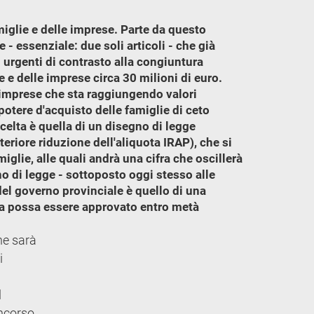
famiglie e delle imprese. Parte da questo
- essenziale: due soli articoli - che già
 urgenti di contrasto alla congiuntura
 e delle imprese circa 30 milioni di euro.
e imprese che sta raggiungendo valori
 potere d'acquisto delle famiglie di ceto
celta è quella di un disegno di legge
eriore riduzione dell'aliquota IRAP), che si
iglie, alle quali andrà una cifra che oscillerà
o di legge - sottoposto oggi stesso alle
del governo provinciale è quello di una
nta possa essere approvato entro metà
he sarà
i
l
oncorso