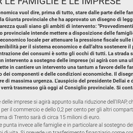
R LE FAMIGLIE E LE IMPRESE
economica vuol dire, prima di tutto, stare dalle parte delle 
a Giunta provinciale che ha approvato un disegno di legge 
ezza quali siano gli ambiti di intervento: "Provvedimenti
 provinciale intende mettere a disposizione delle famiglie
o economico locale per attenuare la pressione fiscale sull
enibilità per il sistema economico e dall'altra sostenere il
azione dei consumi è sotto gli occhi di tutti. La strada s
n intervento a sostegno delle imprese (si agirà con una ult
mette in cantiere un intervento una tantum a favore delle fam
ro dei componenti e delle condizioni economiche. Il disegn
re di massima urgenza. L'auspicio del presidente Dellai e 
 verrà trasmesso già oggi al Consiglio provinciale. Si co
delle imprese si agirà appunto sulla riduzione dell'IRAP, c
e per il commercio e dello 0,2 per cento per gli altri compart
 di Trento sarà di circa 15 milioni di euro.
ge punta invece alle famiglie e in particolare al sostegno de
oni di vita. Si prevede un trasferimento finanziario come c