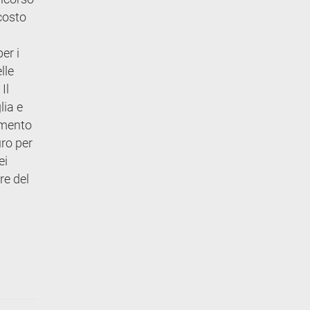
costo
er i
lle
Il
lia e
imento
uro per
ei
re del