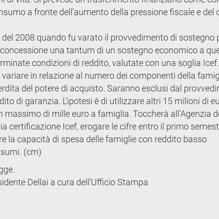
sumo a fronte dell'aumento della pressione fiscale e del 
e del 2008 quando fu varato il provvedimento di sostegno p
 la concessione una tantum di un sostegno economico a que
minate condizioni di reddito, valutate con una soglia Icef. 
 variare in relazione al numero dei componenti della famig
erdita del potere di acquisto. Saranno esclusi dal provved
ito di garanzia. L'ipotesi è di utilizzare altri 15 milioni di e
 massimo di mille euro a famiglia. Toccherà all'Agenzia d
 certificazione Icef, erogare le cifre entro il primo semest
ere la capacità di spesa delle famiglie con reddito basso
nsumi. (cm)
egge.
esidente Dellai a cura dell'Ufficio Stampa