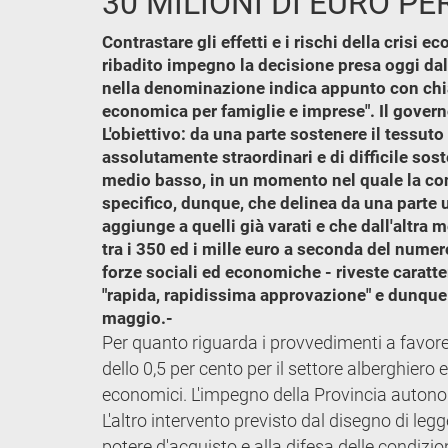
30 MILIONI DI EURO PE
Contrastare gli effetti e i rischi della crisi 
ribadito impegno la decisione presa oggi dall
nella denominazione indica appunto con chiar
economica per famiglie e imprese". Il governo
L'obiettivo: da una parte sostenere il tessut
assolutamente straordinari e di difficile sost
medio basso, in un momento nel quale la contr
specifico, dunque, che delinea da una parte u
aggiunge a quelli già varati e che dall'altra 
tra i 350 ed i mille euro a seconda del nume
forze sociali ed economiche - riveste caratte
"rapida, rapidissima approvazione" e dunque
maggio.-
Per quanto riguarda i provvedimenti a favore 
dello 0,5 per cento per il settore alberghiero 
economici. L'impegno della Provincia autonoma
L'altro intervento previsto dal disegno di leg
potere d'acquisto e alla difesa delle condizi