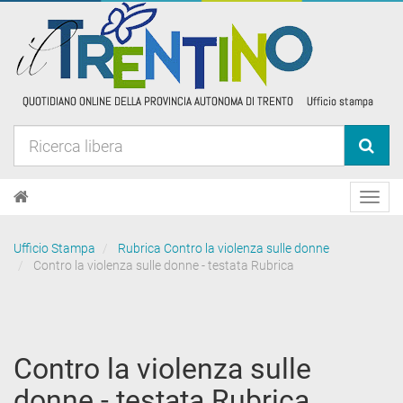
Toggl
navig
Ufficio Stampa
Rubrica Contro la violenza sulle donne
Contro la violenza sulle donne - testata Rubrica
Contro la violenza sulle
donne - testata Rubrica