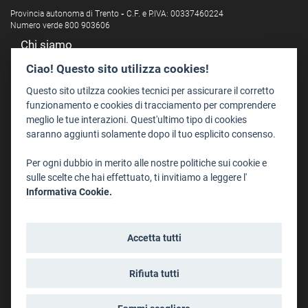
Provincia autonoma di Trento
-
C.F. e P.IVA: 00337460224
Numero verde 800 903606
Chi siamo
Redazione
Ciao! Questo sito utilizza cookies!
Staff
Questo sito utilzza cookies tecnici per assicurare il corretto
Format - Centro Audiovisivi
funzionamento e cookies di tracciamento per comprendere
meglio le tue interazioni. Quest'ultimo tipo di cookies
Trentino Film Commission
saranno aggiunti solamente dopo il tuo esplicito consenso.
Contatti
Per ogni dubbio in merito alle nostre politiche sui cookie e
Dove Siamo
sulle scelte che hai effettuato, ti invitiamo a leggere l'
Struttura di riferimento
Informativa Cookie.
Scrivici
Informazioni legali
Accetta tutti
Note legali
Privacy
Rifiuta tutti
Informativa privacy riprese conferenze
Social media policy