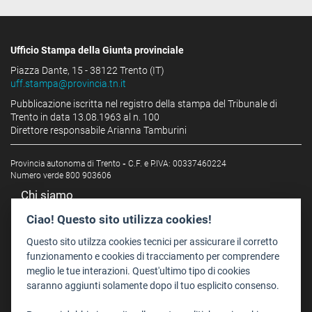
Ufficio Stampa della Giunta provinciale
Piazza Dante, 15 - 38122 Trento (IT)
uff.stampa@provincia.tn.it
Pubblicazione iscritta nel registro della stampa del Tribunale di
Trento in data 13.08.1963 al n. 100
Direttore responsabile Arianna Tamburini
Provincia autonoma di Trento
-
C.F. e P.IVA: 00337460224
Numero verde 800 903606
Chi siamo
Redazione
Ciao! Questo sito utilizza cookies!
Staff
Questo sito utilzza cookies tecnici per assicurare il corretto
Format - Centro Audiovisivi
funzionamento e cookies di tracciamento per comprendere
meglio le tue interazioni. Quest'ultimo tipo di cookies
Trentino Film Commission
saranno aggiunti solamente dopo il tuo esplicito consenso.
Contatti