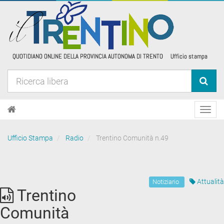
Toggl
navig
Ufficio Stampa
Radio
Trentino Comunità n.49
Attualità
Notiziario
Trentino
Comunità