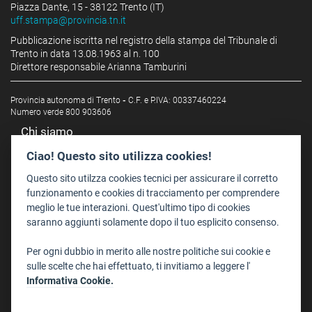
Piazza Dante, 15 - 38122 Trento (IT)
uff.stampa@provincia.tn.it
Pubblicazione iscritta nel registro della stampa del Tribunale di
Trento in data 13.08.1963 al n. 100
Direttore responsabile Arianna Tamburini
Provincia autonoma di Trento
-
C.F. e P.IVA: 00337460224
Numero verde 800 903606
Chi siamo
Redazione
Ciao! Questo sito utilizza cookies!
Staff
Questo sito utilzza cookies tecnici per assicurare il corretto
Format - Centro Audiovisivi
funzionamento e cookies di tracciamento per comprendere
meglio le tue interazioni. Quest'ultimo tipo di cookies
Trentino Film Commission
saranno aggiunti solamente dopo il tuo esplicito consenso.
Contatti
Per ogni dubbio in merito alle nostre politiche sui cookie e
Dove Siamo
sulle scelte che hai effettuato, ti invitiamo a leggere l'
Struttura di riferimento
Informativa Cookie.
Scrivici