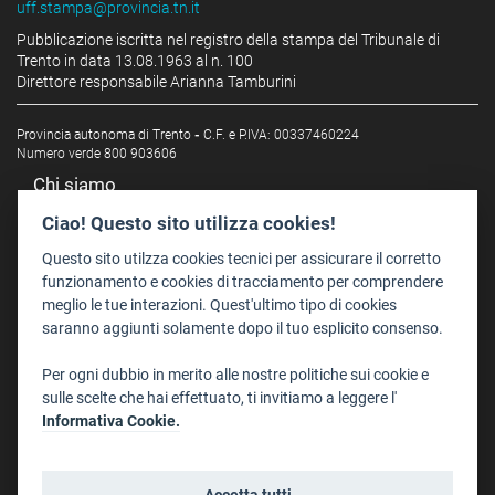
uff.stampa@provincia.tn.it
Pubblicazione iscritta nel registro della stampa del Tribunale di
Trento in data 13.08.1963 al n. 100
Direttore responsabile Arianna Tamburini
Provincia autonoma di Trento
-
C.F. e P.IVA: 00337460224
Numero verde 800 903606
Chi siamo
Redazione
Ciao! Questo sito utilizza cookies!
Staff
Questo sito utilzza cookies tecnici per assicurare il corretto
Format - Centro Audiovisivi
funzionamento e cookies di tracciamento per comprendere
meglio le tue interazioni. Quest'ultimo tipo di cookies
Trentino Film Commission
saranno aggiunti solamente dopo il tuo esplicito consenso.
Contatti
Per ogni dubbio in merito alle nostre politiche sui cookie e
Dove Siamo
sulle scelte che hai effettuato, ti invitiamo a leggere l'
Struttura di riferimento
Informativa Cookie.
Scrivici
Informazioni legali
Accetta tutti