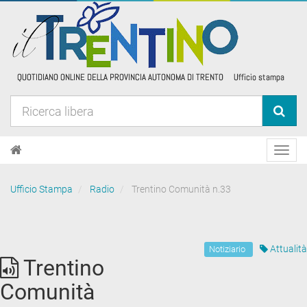
Toggl
navig
Ufficio Stampa
Radio
Trentino Comunità n.33
Attualità
Notiziario
Trentino
Comunità