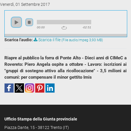
Venerdì, 01 Settembre 2017
00:00
-02:51
Scarica l'audio:
Scarica il file
(File audio/mpeg 3,93 MB)
Riapre al pubblico la forra di Ponte Alto - Dieci anni di CIMeC a
Rovereto: Piero Angela ospite a ottobre - Lavoro: iscrizioni ai
"gruppi di sostegno attivo alla ricollocazione" - 3,5 milioni ai
comuni: per compensare il minor gettito Imis
Ufficio Stampa della Giunta provinciale
Piazza Dante, 15 - 38122 Trento (IT)