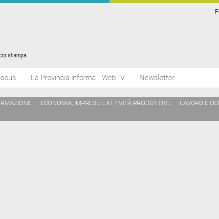
F
Focus
La Provincia informa - WebTV
Newsletter
ORMAZIONE
ECONOMIA, IMPRESE E ATTIVITÀ PRODUTTIVE
LAVORO E O