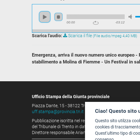
00:00
-03:12
Scarica l'audio:
Scarica il file
(File audio/mpeg 4,40 MB)
Emergenza, arriva il nuovo numero unico europeo - Pas
stabilimento a Molina di Fiemme - Un Festival in sal
Ufficio Stampa della Giunta provinciale
Piazza Dante, 15 - 38122 Trento (IT)
Ciao! Questo sito 
uff.stampa@provincia.tn.it
Pubblicazione iscritta nel registro della stampa
Questo sito utilzza coo
del Tribunale di Trento in data 13.08.1963 al n. 100
cookies di tracciamento
Direttore responsabile Arianna Tamburini
Quest'ultimo tipo di co
consenso.