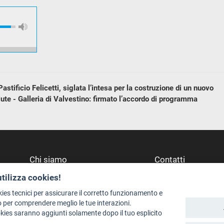
tificio Felicetti, siglata l’intesa per la costruzione di un nuovo
ute - Galleria di Valvestino: firmato l’accordo di programma
Chi siamo
Contatti
Redazione
Dove Siamo
utilizza cookies!
Staff
Struttura di riferime
kies tecnici per assicurare il corretto funzionamento e
Format - Centro Audiovisivi
Scrivici
 per comprendere meglio le tue interazioni.
okies saranno aggiunti solamente dopo il tuo esplicito
Trentino Film Commission