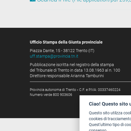
Ufficio Stampa della Giunta provinciale
Piazza Dante, 15 - 38122 Trento (IT)
uff.stampa@provincia.tn.it
Pubblicazione iscritta nel registro della stampa
del Tribunale di Trento in data 13.08.1963 al n. 100
Direttore responsabile Arianna Tamburini
Provincia autonoma di Trento
-
C.F. e P.IVA: 00337460224
Numero verde 800 903606
Ciao! Questo sito 
Questo sito utilzza coo
cookies di tracciamento
Quest'ultimo tipo di co
consenso.