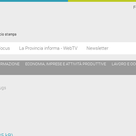
F
Focus
La Provincia informa - WebTV
Newsletter
ORMAZIONE
ECONOMIA, IMPRESE E ATTIVITÀ PRODUTTIVE
LAVORO E O
bugs
35 kB)