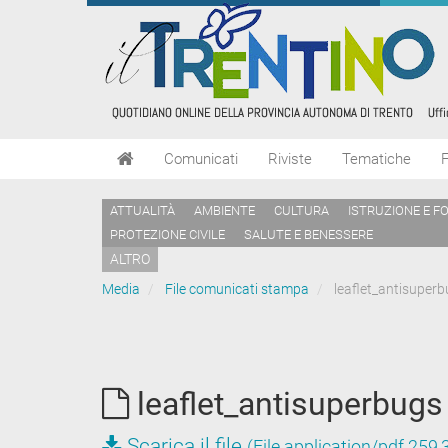
Comunicati
Riviste
Tematiche
ATTUALITÀ
AMBIENTE
CULTURA
ISTRUZIONE E F
PROTEZIONE CIVILE
SALUTE E BENESSERE
ALTRO
Media
File comunicati stampa
leaflet_antisuper
leaflet_antisuperbugs
Scarica il file
(File application/pdf 259,