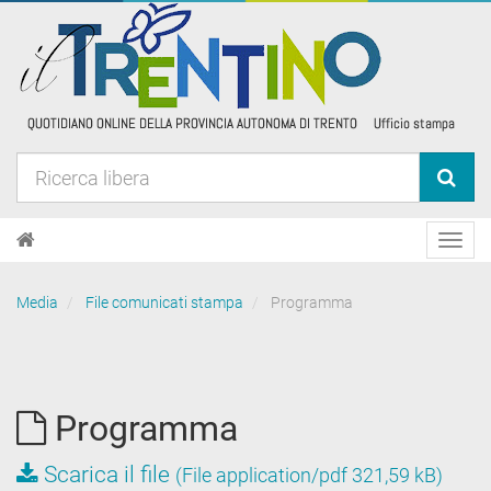
Toggl
navig
Media
File comunicati stampa
Programma
Programma
Scarica il file
(File application/pdf 321,59 kB)