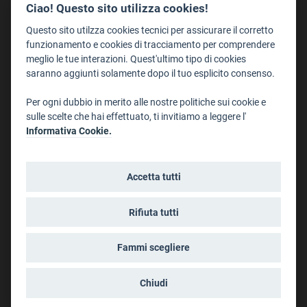
Redazione
Ciao! Questo sito utilizza cookies!
Staff
Questo sito utilzza cookies tecnici per assicurare il corretto
Format - Centro Audiovisivi
funzionamento e cookies di tracciamento per comprendere
meglio le tue interazioni. Quest'ultimo tipo di cookies
Trentino Film Commission
saranno aggiunti solamente dopo il tuo esplicito consenso.
Contatti
Per ogni dubbio in merito alle nostre politiche sui cookie e
Dove Siamo
sulle scelte che hai effettuato, ti invitiamo a leggere l'
Struttura di riferimento
Informativa Cookie.
Scrivici
Informazioni legali
Accetta tutti
Note legali
Privacy
Rifiuta tutti
Informativa privacy riprese conferenze
Social media policy
Fammi scegliere
Info cookies
Dichiarazione di accessibilità
Chiudi