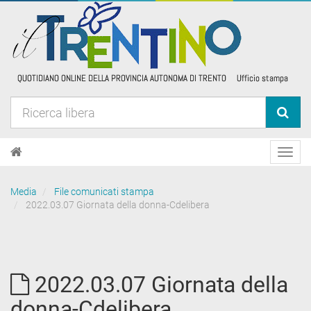
Toggl
navig
Media
File comunicati stampa
2022.03.07 Giornata della donna-Cdelibera
2022.03.07 Giornata della
donna-Cdelibera