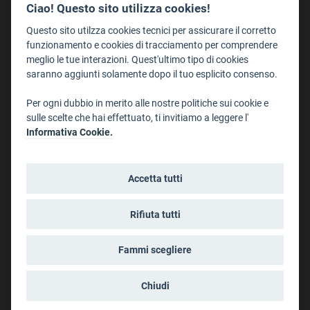
Redazione
Ciao! Questo sito utilizza cookies!
Staff
Questo sito utilzza cookies tecnici per assicurare il corretto
Format - Centro Audiovisivi
funzionamento e cookies di tracciamento per comprendere
meglio le tue interazioni. Quest'ultimo tipo di cookies
Trentino Film Commission
saranno aggiunti solamente dopo il tuo esplicito consenso.
Contatti
Per ogni dubbio in merito alle nostre politiche sui cookie e
Dove Siamo
sulle scelte che hai effettuato, ti invitiamo a leggere l'
Struttura di riferimento
Informativa Cookie.
Scrivici
Informazioni legali
Accetta tutti
Note legali
Privacy
Rifiuta tutti
Informativa privacy riprese conferenze
Social media policy
Fammi scegliere
Info cookies
Dichiarazione di accessibilità
Chiudi