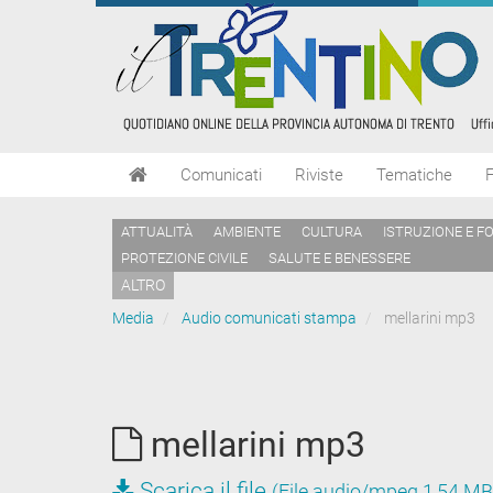
Comunicati
Riviste
Tematiche
ATTUALITÀ
AMBIENTE
CULTURA
ISTRUZIONE E F
PROTEZIONE CIVILE
SALUTE E BENESSERE
ALTRO
Media
Audio comunicati stampa
mellarini mp3
mellarini mp3
Scarica il file
(File audio/mpeg 1,54 MB