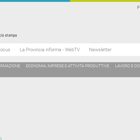
F
Focus
La Provincia informa - WebTV
Newsletter
ORMAZIONE
ECONOMIA, IMPRESE E ATTIVITÀ PRODUTTIVE
LAVORO E O
)