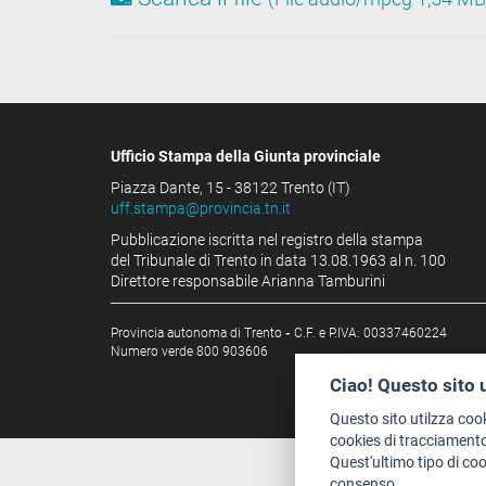
Ufficio Stampa della Giunta provinciale
Piazza Dante, 15 - 38122 Trento (IT)
uff.stampa@provincia.tn.it
Pubblicazione iscritta nel registro della stampa
del Tribunale di Trento in data 13.08.1963 al n. 100
Direttore responsabile Arianna Tamburini
Provincia autonoma di Trento
-
C.F. e P.IVA: 00337460224
Numero verde 800 903606
Ciao! Questo sito 
Questo sito utilzza coo
cookies di tracciamento
Quest'ultimo tipo di co
consenso.