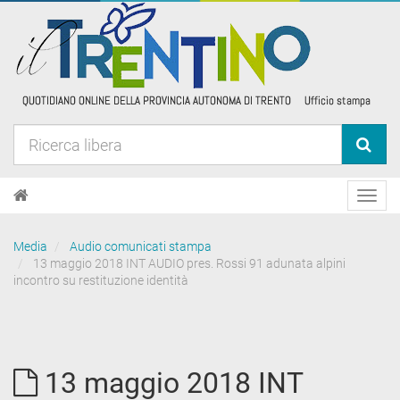
Toggl
navig
Media
Audio comunicati stampa
13 maggio 2018 INT AUDIO pres. Rossi 91 adunata alpini
incontro su restituzione identità
13 maggio 2018 INT