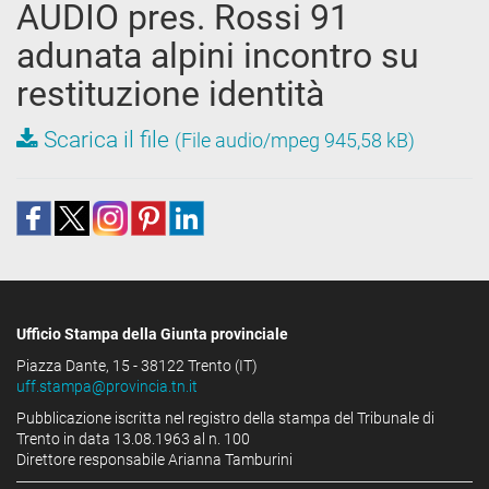
AUDIO pres. Rossi 91
adunata alpini incontro su
restituzione identità
Scarica il file
(File audio/mpeg 945,58 kB)
Ufficio Stampa della Giunta provinciale
Piazza Dante, 15 - 38122 Trento (IT)
uff.stampa@provincia.tn.it
Pubblicazione iscritta nel registro della stampa del Tribunale di
Trento in data 13.08.1963 al n. 100
Direttore responsabile Arianna Tamburini