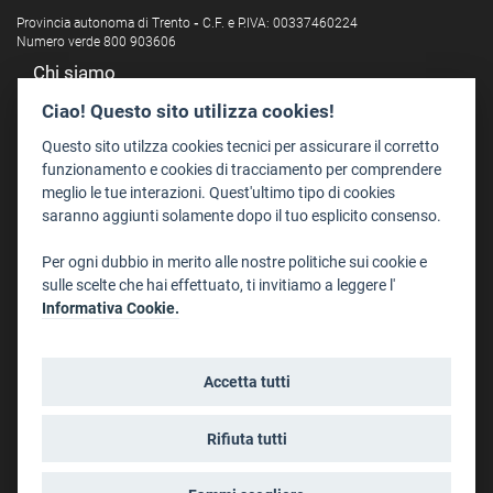
Provincia autonoma di Trento
-
C.F. e P.IVA: 00337460224
Numero verde 800 903606
Chi siamo
Redazione
Ciao! Questo sito utilizza cookies!
Staff
Questo sito utilzza cookies tecnici per assicurare il corretto
Format - Centro Audiovisivi
funzionamento e cookies di tracciamento per comprendere
meglio le tue interazioni. Quest'ultimo tipo di cookies
Trentino Film Commission
saranno aggiunti solamente dopo il tuo esplicito consenso.
Contatti
Per ogni dubbio in merito alle nostre politiche sui cookie e
Dove Siamo
sulle scelte che hai effettuato, ti invitiamo a leggere l'
Struttura di riferimento
Informativa Cookie.
Scrivici
Informazioni legali
Accetta tutti
Note legali
Privacy
Rifiuta tutti
Informativa privacy riprese conferenze
Social media policy