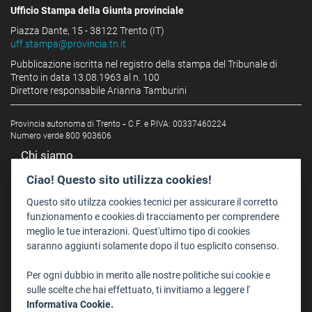
Ufficio Stampa della Giunta provinciale
Piazza Dante, 15 - 38122 Trento (IT)
uff.stampa@provincia.tn.it
Pubblicazione iscritta nel registro della stampa del Tribunale di
Trento in data 13.08.1963 al n. 100
Direttore responsabile Arianna Tamburini
Provincia autonoma di Trento
-
C.F. e P.IVA: 00337460224
Numero verde 800 903606
Chi siamo
Redazione
Ciao! Questo sito utilizza cookies!
Staff
Questo sito utilzza cookies tecnici per assicurare il corretto
Format - Centro Audiovisivi
funzionamento e cookies di tracciamento per comprendere
meglio le tue interazioni. Quest'ultimo tipo di cookies
Trentino Film Commission
saranno aggiunti solamente dopo il tuo esplicito consenso.
Contatti
Per ogni dubbio in merito alle nostre politiche sui cookie e
Dove Siamo
sulle scelte che hai effettuato, ti invitiamo a leggere l'
Struttura di riferimento
Informativa Cookie.