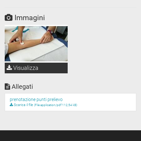
Immagini
Visualizza
Allegati
prenotazione punti prelievo
Scarica il file
(File application/pdf 112,54 kB)