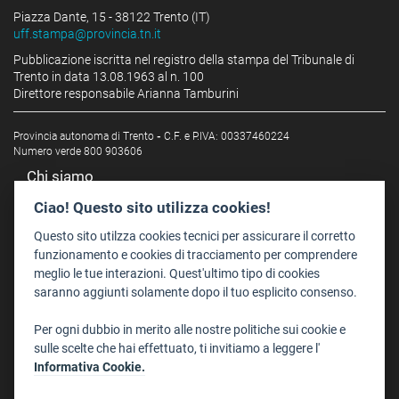
Piazza Dante, 15 - 38122 Trento (IT)
uff.stampa@provincia.tn.it
Pubblicazione iscritta nel registro della stampa del Tribunale di
Trento in data 13.08.1963 al n. 100
Direttore responsabile Arianna Tamburini
Provincia autonoma di Trento
-
C.F. e P.IVA: 00337460224
Numero verde 800 903606
Chi siamo
Redazione
Ciao! Questo sito utilizza cookies!
Staff
Questo sito utilzza cookies tecnici per assicurare il corretto
Format - Centro Audiovisivi
funzionamento e cookies di tracciamento per comprendere
meglio le tue interazioni. Quest'ultimo tipo di cookies
Trentino Film Commission
saranno aggiunti solamente dopo il tuo esplicito consenso.
Contatti
Per ogni dubbio in merito alle nostre politiche sui cookie e
Dove Siamo
sulle scelte che hai effettuato, ti invitiamo a leggere l'
Struttura di riferimento
Informativa Cookie.
Scrivici