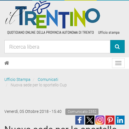
Toggl
navig
Ufficio Stampa
Comunicati
Nuova sede per lo sportello Cup
Venerdì, 05 Ottobre 2018 - 15:40
Comunicato 2352