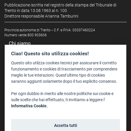
Pubblicazione iscritta nel registro della stampa del Tribunale di
Trento in data 13.08.1963 al n. 100
Direttore responsabile Arianna Tamburini
Provincia autonoma di Trento
-
C.F. e P.IVA: 00337460224
Numero verde 800 903606
Chi siamo
Redazione
Ciao! Questo sito utilizza cookies!
Staff
Questo sito utilzza cookies tecnici per assicurare il corretto
Format - Centro Audiovisivi
funzionamento e cookies di tracciamento per comprendere
meglio le tue interazioni. Quest'ultimo tipo di cookies
Trentino Film Commission
saranno aggiunti solamente dopo il tuo esplicito consenso.
Contatti
Per ogni dubbio in merito alle nostre politiche sui cookie e
Dove Siamo
sulle scelte che hai effettuato, ti invitiamo a leggere l'
Struttura di riferimento
Informativa Cookie.
Scrivici
Informazioni legali
Accetta tutti
Note legali