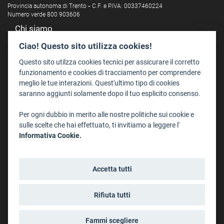
Provincia autonoma di Trento
-
C.F. e P.IVA: 00337460224
Numero verde 800 903606
Chi siamo
Redazione
Ciao! Questo sito utilizza cookies!
Staff
Questo sito utilzza cookies tecnici per assicurare il corretto
Format - Centro Audiovisivi
funzionamento e cookies di tracciamento per comprendere
meglio le tue interazioni. Quest'ultimo tipo di cookies
Trentino Film Commission
saranno aggiunti solamente dopo il tuo esplicito consenso.
Contatti
Per ogni dubbio in merito alle nostre politiche sui cookie e
Dove Siamo
sulle scelte che hai effettuato, ti invitiamo a leggere l'
Struttura di riferimento
Informativa Cookie.
Scrivici
Informazioni legali
Accetta tutti
Note legali
Privacy
Rifiuta tutti
Informativa privacy riprese conferenze
Social media policy
Fammi scegliere