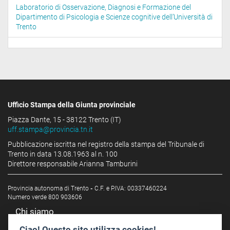
Laboratorio di Osservazione, Diagnosi e Formazione del
Dipartimento di Psicologia e Scienze cognitive dell’Università di
Trento
Ufficio Stampa della Giunta provinciale
Piazza Dante, 15 - 38122 Trento (IT)
uff.stampa@provincia.tn.it
Pubblicazione iscritta nel registro della stampa del Tribunale di
Trento in data 13.08.1963 al n. 100
Direttore responsabile Arianna Tamburini
Provincia autonoma di Trento
-
C.F. e P.IVA: 00337460224
Numero verde 800 903606
Chi siamo
Redazione
Ciao! Questo sito utilizza cookies!