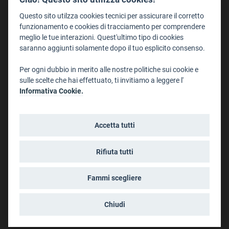
Staff
Questo sito utilzza cookies tecnici per assicurare il corretto
Format - Centro Audiovisivi
funzionamento e cookies di tracciamento per comprendere
meglio le tue interazioni. Quest'ultimo tipo di cookies
Trentino Film Commission
saranno aggiunti solamente dopo il tuo esplicito consenso.
Contatti
Per ogni dubbio in merito alle nostre politiche sui cookie e
Dove Siamo
sulle scelte che hai effettuato, ti invitiamo a leggere l'
Struttura di riferimento
Informativa Cookie.
Scrivici
Informazioni legali
Accetta tutti
Note legali
Privacy
Rifiuta tutti
Informativa privacy riprese conferenze
Social media policy
Fammi scegliere
Info cookies
Dichiarazione di accessibilità
Chiudi