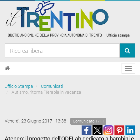
Toggl
navig
Ufficio Stampa
Comunicati
Autismo, ritorna “Terapia in vacanza
Venerdì, 23 Giugno 2017 - 13:38
Comunicato 1711
Ateneo: il progetto dell'ODFLab dedicato a bambini e