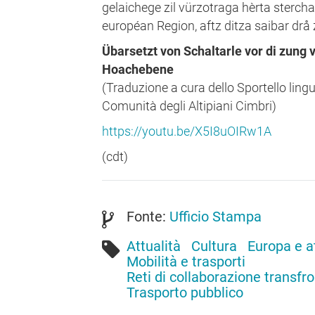
gelaichege zil vürzotraga hèrta sterch
européan Region, aftz ditza saibar drå 
Übarsetzt von Schaltarle vor di zung
Hoachebene
(Traduzione a cura dello Sportello ling
Comunità degli Altipiani Cimbri)
https://youtu.be/X5I8uOIRw1A
(cdt)
Fonte:
Ufficio Stampa
Attualità
Cultura
Europa e at
Mobilità e trasporti
Reti di collaborazione transfro
Trasporto pubblico