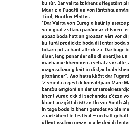
kultùr. Dar vairta iz khent offegetånt p
Maurizio Fugatti un von låntshaupmån
Tirol, Günther Platter.
“Dar Vairta von Euregio haür lpintetze
soin guat z’stiana panåndar zbisnen le
eppaz boda hatt an groazan vèrt vor di 
kulturàl prodjèkte boda di lentar boda
tokàrn pittar hånt allz ditza. Dar bege
disar, leng panåndar alle di enerdjìe u
machanse khemmen a schatz vor alle, a
maga schaung bait in di djar boda khe
pittnåndar”. Asó hatta khött dar Fugatti
’Z soinda o gest di konsildjìarn Marc 
kantòu Grigioni un dar untarsekretardjo
khent vürgelekk di sachandar z’èzza vo
khent auzgètt di 50 zettln vor Youth Al
In tage boda iz khent geredet vo bia m
zuarizkhent in festival – un hatt gehat
öffentleschen meze in alle drai di lenta