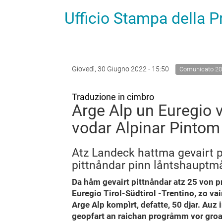
Ufficio Stampa della 
Giovedì, 30 Giugno 2022 - 15:50
Comunicato 2
Traduzione in cimbro
Arge Alp un Euregio v
vodar Alpinar Pintom
Atz Landeck hattma gevairt p
pittnåndar pinn låntshauptmå
Da håm gevairt pittnåndar atz 25 von p
Euregio Tirol-Südtirol -Trentino, zo v
Arge Alp kompìrt, defatte, 50 djar. Au
geopfart an raichan progråmm vor groa