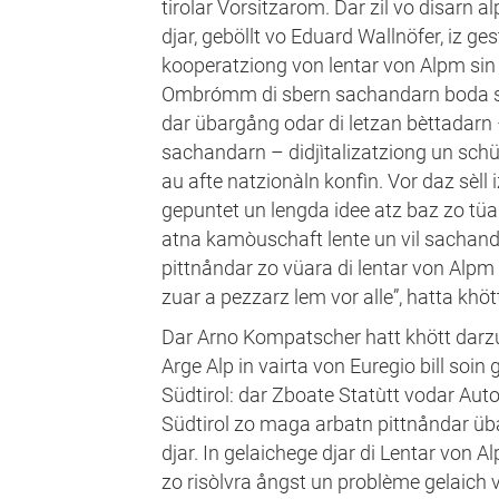
tirolar Vorsitzarom. Dar zil vo disarn a
djar, geböllt vo Eduard Wallnöfer, iz ges
kooperatziong von lentar von Alpm sin
Ombrómm di sbern sachandarn boda soi
dar übargång odar di letzan bèttadarn
sachandarn – didjìtalizatziong un schü
au afte natzionàln konfìn. Vor daz sèll 
gepuntet un lengda idee atz baz zo tü
atna kamòuschaft lente un vil sachand
pittnåndar zo vüara di lentar von Alpm
zuar a pezzarz lem vor alle”, hatta khö
Dar Arno Kompatscher hatt khött darzua
Arge Alp in vairta von Euregio bill soi
Südtirol: dar Zboate Statùtt vodar Aut
Südtirol zo maga arbatn pittnåndar übar
djar. In gelaichege djar di Lentar von
zo risòlvra ångst un problème gelaich 