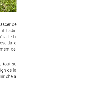
nascèr de
sul Ladin
lia te la
rescida e
oment del
e tout su
ign de la
nir che à