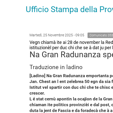
Ufficio Stampa della Pr
Martedì, 25 Novembre 2025 - 09:05
Comunicato 353
Vegn chiamà ite ai 28 de november la Redu
istituzionèl per duc chi che se à dat ju per 
Na Gran Radunanza spez
Traduzione in ladino
[Ladino] Na Gran Radunanza emportanta per
Jan. Chest an l ent zelebrea 50 egn da sia 
Istitut vel spartir con duc chi che te chisc 
crescer.
L é stat cernù apontin la ocajion de la Gra
chiaman ite politics provinzièi e dal post,
duta la jent de Fascia e da foradecà che à a