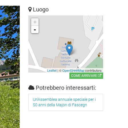
Luogo
+
-
Leaflet
| ©
OpenStreetMap
contributors
COME ARRIVARE
Potrebbero interessarti:
Un’Assemblea annuale speciale per i
50 anni della Majon di Fascegn