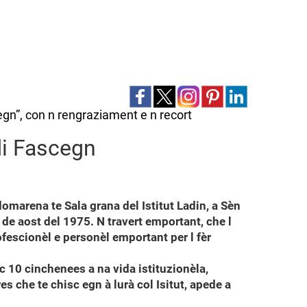
egn”, con n rengraziament e n recort
di Fascegn
marena te Sala grana del Istitut Ladin, a Sèn
 de aost del 1975. N travert emportant, che l
rofescionèl e personèl emportant per l fèr
sc 10 cinchenees a na vida istituzionèla,
s che te chisc egn à lurà col Isitut, apede a