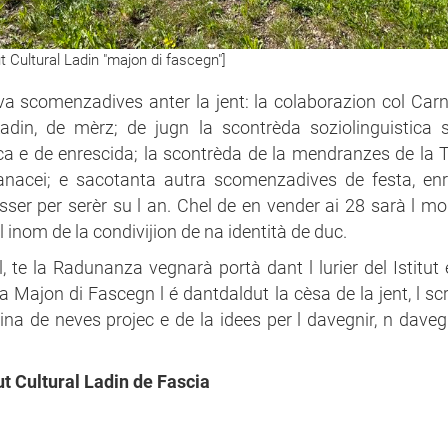
tut Cultural Ladin "majon di fascegn"]
liva scomenzadives anter la jent: la colaborazion col Car
din, de mèrz; de jugn la scontrèda soziolinguistica 
tica e de enrescida; la scontrèda de la mendranzes de la Tè
anacei; e sacotanta autra scomenzadives de festa, en
ser per serèr su l an. Chel de en vender ai 28 sarà l m
l inom de la condivijion de na identità de duc.
l, te la Radunanza vegnarà portà dant l lurier del Istitut 
a Majon di Fascegn l é dantdaldut la cèsa de la jent, l scr
a de neves projec e de la idees per l davegnir, n daveg
tut Cultural Ladin de Fascia