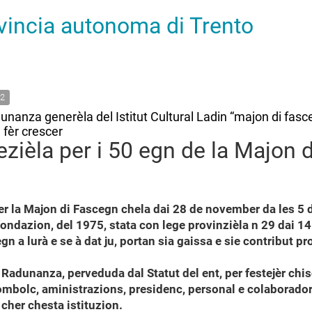
ovincia autonoma di Trento
2
nanza generèla del Istitut Cultural Ladin “majon di fasc
l fèr crescer
ièla per i 50 egn de la Majon 
 la Majon di Fascegn chela dai 28 de november da les 5 do
fondazion, del 1975, stata con lege provinzièla n 29 dai 14
egn a lurà e se à dat ju, portan sia gaissa e sie contribut p
n Radunanza, perveduda dal Statut del ent, per festejèr chi
 ombolc, aministrazions, presidenc, personal e colaboradore
 cher chesta istituzion.