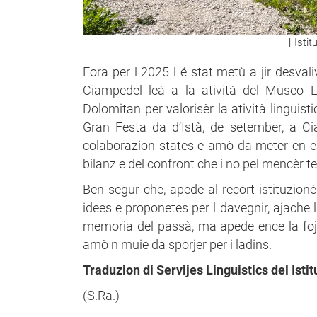
[ Isti
Fora per l 2025 l é stat metù a jir desva
Ciampedel leà a la atività del Museo La
Dolomitan per valorisèr la atività linguis
Gran Festa da d’Istà, de setember, a Ci
colaborazion states e amò da meter en es
bilanz e del confront che i no pel mencèr te
Ben segur che, apede al recort istituzionè
idees e proponetes per l davegnir, ajache l
memoria del passà, ma apede ence la fojin
amò n muie da sporjer per i ladins.
Traduzion di Servijes Linguistics del Isti
(S.Ra.)