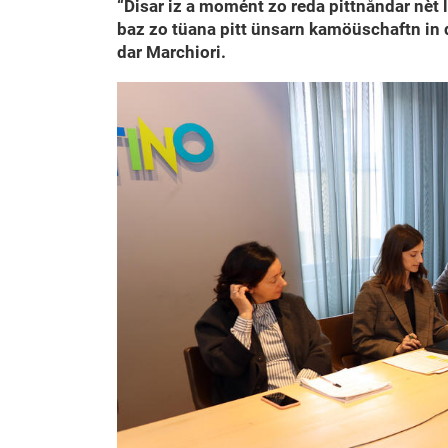
“Disar iz a momént zo reda pittnåndar nèt
baz zo tüana pitt ünsarn kamöüschaftn in 
dar Marchiori.