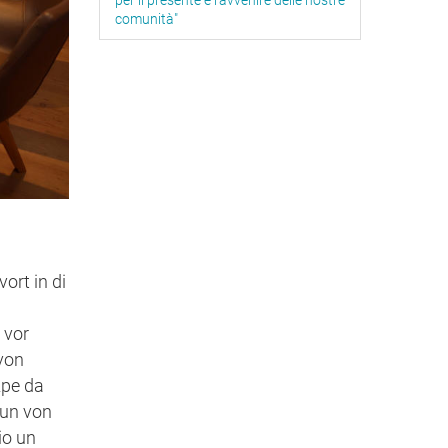
per il presente e l'avvenire delle nostre
comunità"
ort in di
 vor
 von
zpe da
 un von
io un