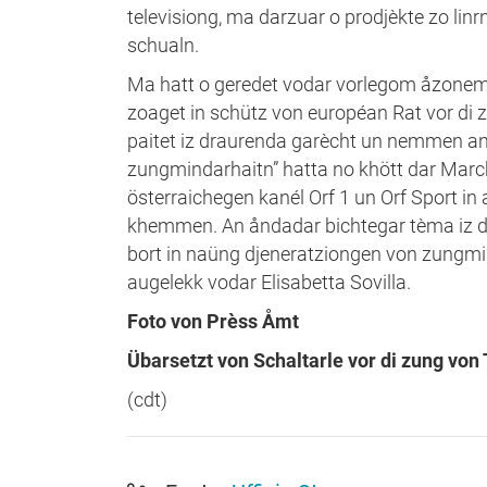
televisiong, ma darzuar o prodjèkte zo lin
schualn.
Ma hatt o geredet vodar vorlegom åzonem
zoaget in schütz von européan Rat vor di zu
paitet iz draurenda garècht un nemmen an
zungmindarhaitn” hatta no khött dar Marchi
österraichegen kanél Orf 1 un Orf Sport in 
khemmen. An åndadar bichtegar tèma iz dar s
bort in naüng djeneratziongen von zungmin
augelekk vodar Elisabetta Sovilla.
Foto von Prèss Åmt
Übarsetzt von Schaltarle vor di zung v
(cdt)