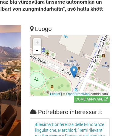
llanaz bia vürzovüara ünsarne autonomìan un
lbart von zungmindarhaitn”, asó hatta khött
Luogo
+
-
Leaflet
| ©
OpenStreetMap
contributors
COME ARRIVARE
Potrebbero interessarti:
40esima Conferenza delle Minoranze
linguistiche, Marchiori: "Temi rilevanti