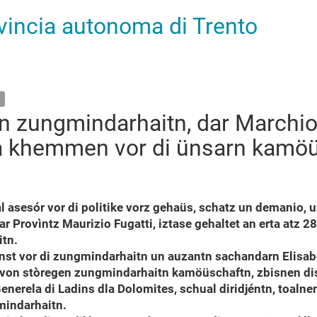
ovincia autonoma di Trento
n zungmindarhaitn, dar Marchior
da khemmen vor di ünsarn kamö
iàl asesór vor di politike vorz gehaüs, schatz un demani
ar Provìntz Maurizio Fugatti, iztase gehaltet an erta atz 
itn.
anst vor di zungmindarhaitn un auzantn sachandarn Elisabe
ar von stòregen zungmindarhaitn kamöüschaftn, zbisnen dis
nerela di Ladins dla Dolomites, schual diridjéntn, toalne
mindarhaitn.