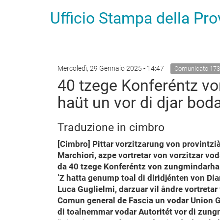
Ufficio Stampa della Pr
Mercoledì, 29 Gennaio 2025 - 14:47
Comunicato 173
40 tzege Konferéntz vo
haüt un vor di djar bo
Traduzione in cimbro
[Cimbro] Pittar vorzitzarung von provintz
Marchiori, azpe vortretar von vorzitzar vod
da 40 tzege Konferéntz von zungmindarha
’Z hatta genump toal di diridjénten von Di
Luca Guglielmi, darzuar vil åndre vortret
Comun general de Fascia un vodar Union Ge
di toalnemmar vodar Autoritét vor di zung