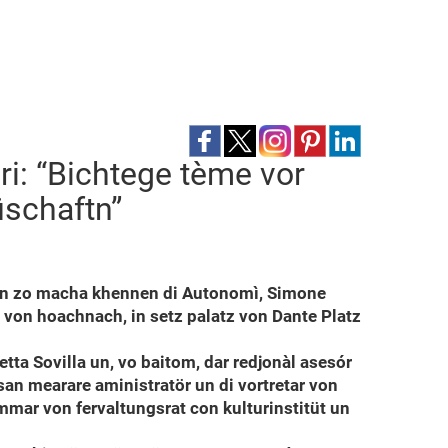
i: “Bichtege tème vor
üschaftn”
o, un zo macha khennen di Autonomì, Simone
28 von hoachnach, in setz palatz von Dante Platz
tta Sovilla un, vo baitom, dar redjonàl asesór
an mearare aministratör un di vortretar von
mmar von fervaltungsrat con kulturinstitüt un