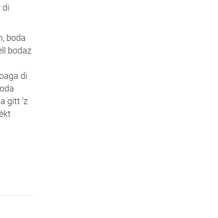
 di
n, boda
èll bodaz
zoaga di
boda
 gitt ’z
èkt