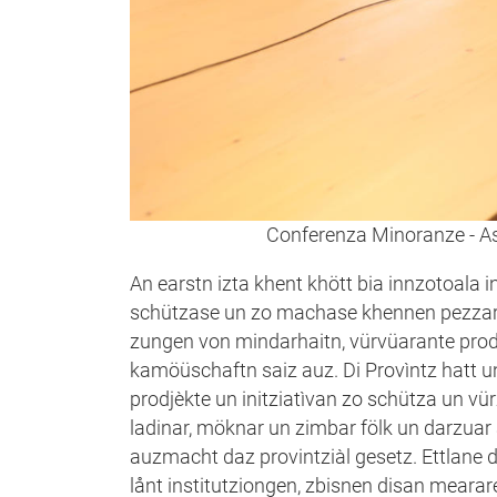
Conferenza Minoranze - A
An earstn izta khent khött bia innzotoala i
schützase un zo machase khennen pezzar, ü
zungen von mindarhaitn, vürvüarante prodjè
kamöüschaftn saiz auz. Di Provìntz hatt u
prodjèkte un initziatìvan zo schütza un vü
ladinar, möknar un zimbar fölk un darzuar
auzmacht daz provintziàl gesetz. Ettlane
lånt institutziongen, zbisnen disan mearar