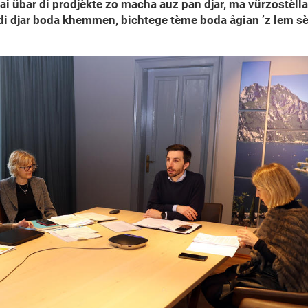
 lai übar di prodjèkte zo macha auz pan djar, ma vürzostè
di djar boda khemmen, bichtege tème boda ågian ’z lem sè