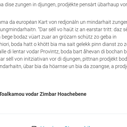
rna dise zungen in djungen, prodjèkte pensàrt übarhaup vor
ma da européan Kart von redjonàln un mindarhait zunge
ngmindarhaitn. “Dar sèll vo haüt iz an earstar tritt: daz s
 bege bodaz vüart zuar an grözarn schütz zo geba in
ori, boda hatt o khött bia ma sait gelekk pinn dianst zo 
alle di lentar vodar Provìntz, boda bart åhevan di bochan 
èll von initziativan vor di djungen, pittnan prodjèkt boda
darhaitn, übar bia da höarnse un bia da zoangse, a prodj
on Toalkamou vodar Zimbar Hoachebene