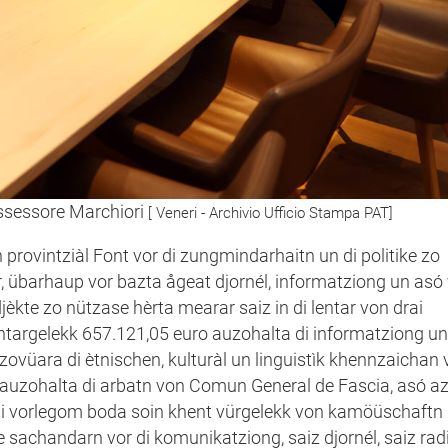
ssessore Marchiori
[ Veneri - Archivio Ufficio Stampa PAT]
n provintziàl Font vor di zungmindarhaitn un di politike zo
barhaup vor bazta ågeat djornél, informatziong un asó v
kte zo nützase hèrta mearar saiz in di lentar von drai
ntargelekk 657.121,05 euro auzohalta di informatziong un
rzovüara di ètnischen, kulturàl un linguistìk khennzaichan
 auzohalta di arbatn von Comun General de Fascia, asó a
 di vorlegom boda soin khent vürgelekk von kamöüschaftn
e sachandarn vor di komunikatziong, saiz djornél, saiz rad