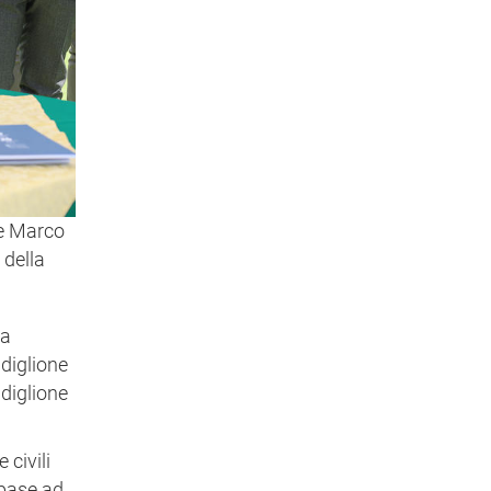
te Marco
 della
ta
adiglione
adiglione
 civili
 base ad