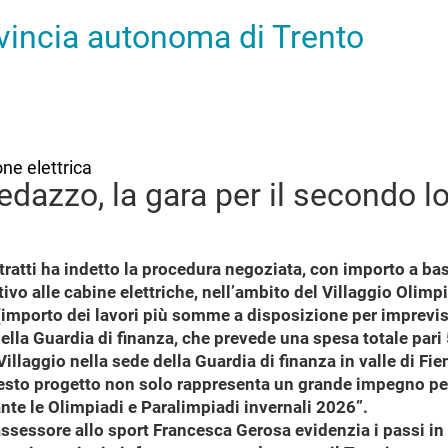
ovincia autonoma di Trento
one elettrica
redazzo, la gara per il secondo l
ntratti ha indetto la procedura negoziata, con importo a bas
ivo alle cabine elettriche, nell’ambito del Villaggio Olimp
importo dei lavori più somme a disposizione per imprevisti e
della Guardia di finanza, che prevede una spesa totale pari 
illaggio nella sede della Guardia di finanza in valle di Fi
sto progetto non solo rappresenta un grande impegno per il
urante le Olimpiadi e Paralimpiadi invernali 2026”.
assessore allo sport Francesca Gerosa evidenzia i passi in 