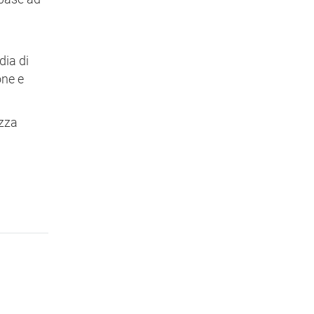
dia di
one e
ezza