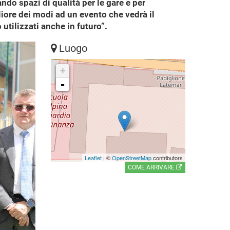
ndo spazi di qualità per le gare e per
gliore dei modi ad un evento che vedrà il
 utilizzati anche in futuro”.
Luogo
+
-
Leaflet
| ©
OpenStreetMap
contributors
COME ARRIVARE