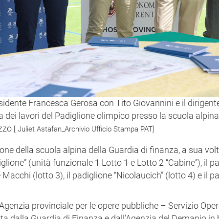
residente Francesca Gerosa con Tito Giovannini e il dirigen
 dei lavori del Padiglione olimpico presso la scuola alpina
azzo
[ Juliet Astafan_Archivio Ufficio Stampa PAT]
zione della scuola alpina della Guardia di finanza, a sua vol
glione” (unità funzionale 1 Lotto 1 e Lotto 2 “Cabine”), il p
Macchi (lotto 3), il padiglione “Nicolaucich” (lotto 4) e il p
Agenzia provinciale per le opere pubbliche – Servizio Opere
ta dalla Guardia di Finanza e dall’Agenzia del Demanio in