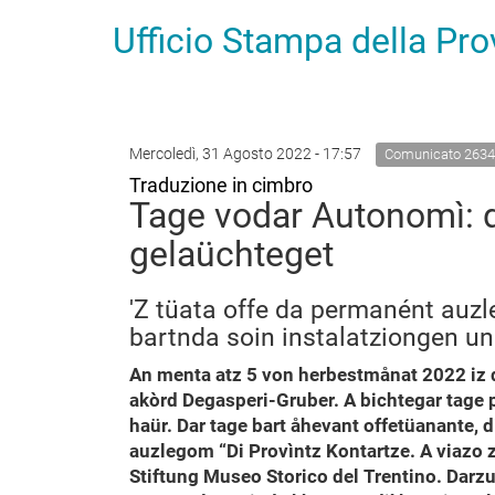
Ufficio Stampa della Pr
Mercoledì, 31 Agosto 2022 - 17:57
Comunicato 2634
Traduzione in cimbro
Tage vodar Autonomì: di
gelaüchteget
'Z tüata offe da permanént auzl
bartnda soin instalatziongen u
An menta atz 5 von herbestmånat 2022 iz 
akòrd Degasperi-Gruber. A bichtegar tage p
haür. Dar tage bart åhevant offetüanante, 
auzlegom “Di Provìntz Kontartze. A viazo 
Stiftung Museo Storico del Trentino. Darz