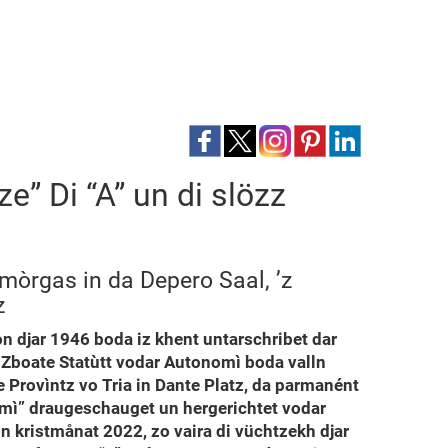
e” Di “A” un di slözz
mòrgas in da Depero Saal, ’z
z
 djar 1946 boda iz khent untarschribet dar
on Zboate Statùtt vodar Autonomì boda valln
e Provìntz vo Tria in Dante Platz, da parmanént
nomì” draugeschauget un hergerichtet vodar
n kristmånat 2022, zo vaira di vüchtzekh djar