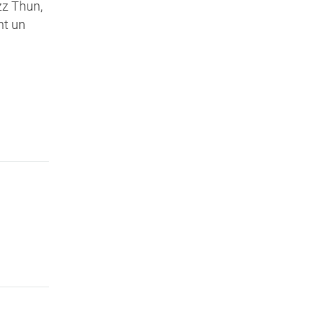
zz Thun,
nt un