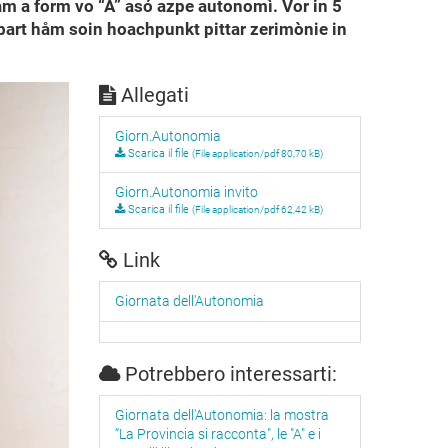
m a form vo “A” asó azpe autonomì. Vor in 5
 bart håm soin hoachpunkt pittar zerimònie in
Allegati
Giorn.Autonomia
Scarica il file
(File application/pdf 80,70 kB)
Giorn.Autonomia invito
Scarica il file
(File application/pdf 62,42 kB)
Link
Giornata dell'Autonomia
Potrebbero interessarti:
Giornata dell'Autonomia: la mostra
“La Provincia si racconta", le "A" e i