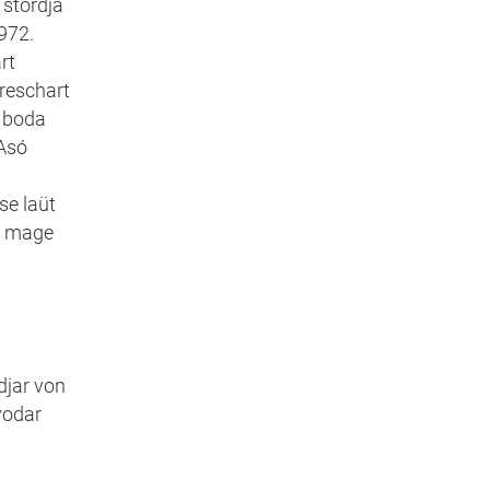
 stòrdja
972.
rt
hreschart
, boda
 Asó
se laüt
om mage
a
djar von
vodar