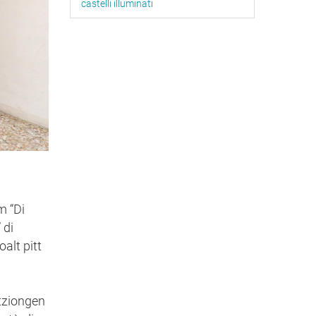
castelli illuminati
m “Di
 di
alt pitt
atziongen