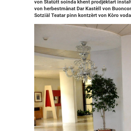
von Statùtt soinda khent prodjèktart inst
von herbestmånat Dar Kastèll von Buonconsi
Sotziàl Teatar pinn kontzèrt von Kòro voda