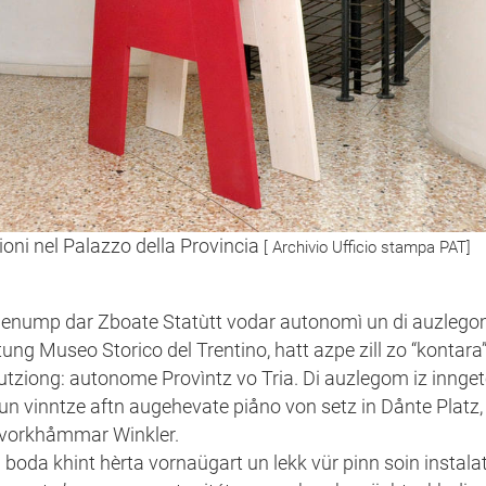
ioni nel Palazzo della Provincia
[ Archivio Ufficio stampa PAT]
ågenump dar Zboate Statùtt vodar autonomì un di auzlego
tung Museo Storico del Trentino, hatt azpe zill zo “kontara”
itutziong: autonome Provìntz vo Tria. Di auzlegom iz inngeto
un vinntze aftn augehevate piåno von setz in Dånte Platz,
r vorkhåmmar Winkler.
un boda khint hèrta vornaügart un lekk vür pinn soin instal