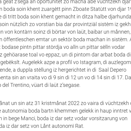
geat z’sega an oportunitét zo macha abe vüchtzekh djar
boda soin khent zuargètt pinn Zboate Statùtt von djar 1
 di tritt boda soin khent gemacht in ditza halbe djarhunda
soin nützlich zo vorstian bia dar provintziàl sistèm iz gek
un von kontàrn soinz di börtar von laüt, baibar un månnen
rn öffentleschen emtar un sektör boda machan in sistèm.
bodase pintn pittar stòrdja vo alln un pittar sèlln vodar
 ’z gehöarase toal vo eppaz, un di pintom dar arbat boda di
iz gebèkslt. Augelekk azpe a profìl vo Istagram, di auzleg
ende, a duppla stèllung iz hergerichtet in di Saal Depero
sin an vraita vo di 9 sin di 12 un vo di 14 sin di 17. D
del Trentino, vüart di laüt z’segase.
nat un sin atz 31 kristmånat 2022 zo vaira di vüchtzekh 
pe autonomia boda bartn khemmen gelekk in haup inntret 
n in bege Manci, boda iz dar setz vodar vorsitzarung von
da iz dar setz von Lånt autonomì Rat.