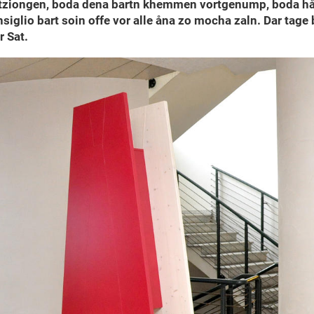
altziongen, boda dena bartn khemmen vortgenump, boda hå
glio bart soin offe vor alle åna zo mocha zaln. Dar tage
r Sat.