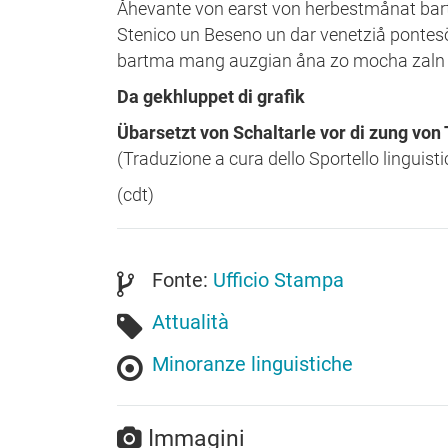
Åhevante von earst von herbestmånat bartn
Stenico un Beseno un dar venetziå pontes
bartma mang auzgian åna zo mocha zaln v
Da gekhluppet di grafìk
Übarsetzt von Schaltarle vor di zung v
(Traduzione a cura dello Sportello linguist
(cdt)
Fonte:
Ufficio Stampa
Attualità
Minoranze linguistiche
Immagini