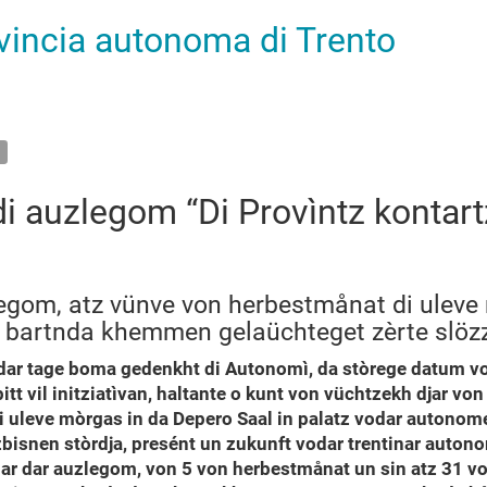
ovincia autonoma di Trento
 auzlegom “Di Provìntz kontartz
egom, atz vünve von herbestmånat di uleve 
n bartnda khemmen gelaüchteget zèrte slöz
dar tage boma gedenkht di Autonomì, da stòrege datum von
itt vil initziatìvan, haltante o kunt von vüchtzekh djar v
di uleve mòrgas in da Depero Saal in palatz vodar autonom
zbisnen stòrdja, presént un zukunft vodar trentinar auto
uar dar auzlegom, von 5 von herbestmånat un sin atz 31 vo