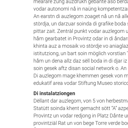
mearare zung auzdrukh gebante asó berda 
vodar autonomì nå in naüng kompetentzan 
An earstn di auzlegom zoaget nå un nå alle
stòrdja, un darzuar soinda di grafike boda 
pittar zait. Zentràl punkt vodar auzlegom 
håm gearbatet in Provìntz odar in di ånda
khinta auz a mosaik vo stòrdje vo aniaglaz 
istitutziong, un bart soin möglich vorstìan
håm un dena allz daz sèll boda in di djar 
soin gesek aftz disan social network o. An 
Di auzlegom mage khemmen gesek von menta 
edukatìf area vodar Stiftung Museo storico 
Di instalatziongen
Dèllant dar auzlegom, von 5 von herbestmå
Statùtt soinda khent gemacht sött “A” az
Provìntz un vodar redjong in Platz Dånte u
provintziàl Rat un von bege Torre verde bo