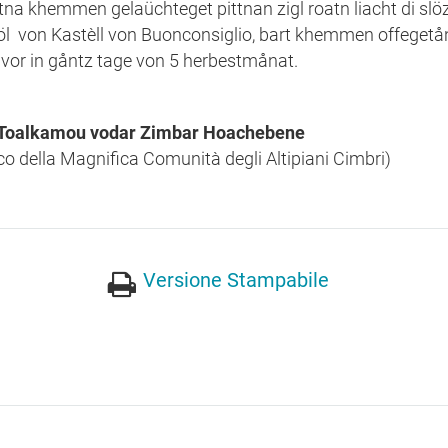
a khemmen gelaüchteget pittnan zigl roatn liacht di slö
öl von Kastèll von Buonconsiglio, bart khemmen offegetå
or in gåntz tage von 5 herbestmånat.
on Toalkamou vodar Zimbar Hoachebene
ico della Magnifica Comunità degli Altipiani Cimbri)
Versione Stampabile