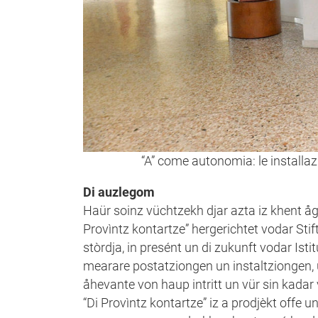
“A” come autonomia: le installaz
Di auzlegom
Haür soinz vüchtzekh djar azta iz khent 
Provìntz kontartze” hergerichtet vodar Stif
stòrdja, in presént un di zukunft vodar Ist
mearare postatziongen un instaltziongen, 
åhevante von haup intritt un vür sin kada
“Di Provìntz kontartze” iz a prodjèkt offe 