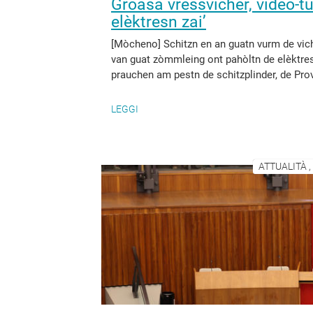
Groasa vrèssvicher, video-tu
elèktresn zai’
[Mòcheno] Schitzn en an guatn vurm de vich
van guat zòmmleing ont pahòltn de elèktresn
prauchen am pestn de schitzplinder, de Provi
LEGGI
ATTUALITÀ 