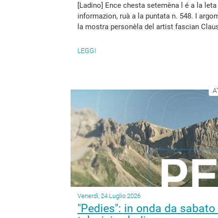
[Ladino] Ence chesta setemèna l é a la leta
informazion, ruà a la puntata n. 548. I ar
la mostra personèla del artist fascian Claus
LEGGI
A
Venerdì, 24 Luglio 2026
"Pedies": in onda da sabato 