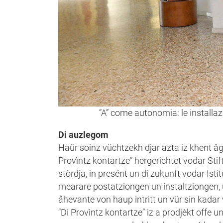
“A” come autonomia: le installaz
Di auzlegom
Haür soinz vüchtzekh djar azta iz khent 
Provìntz kontartze” hergerichtet vodar Stif
stòrdja, in presént un di zukunft vodar Ist
mearare postatziongen un instaltziongen, 
åhevante von haup intritt un vür sin kada
“Di Provìntz kontartze” iz a prodjèkt offe 