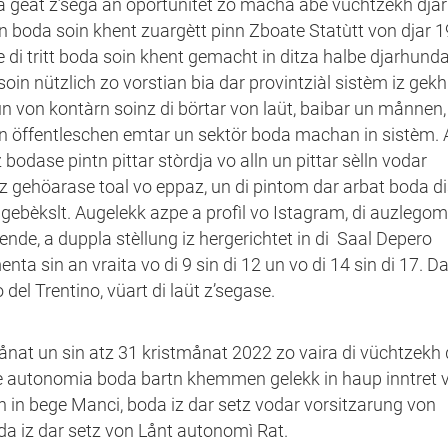
geat z’sega an oportunitét zo macha abe vüchtzekh djar
boda soin khent zuargètt pinn Zboate Statùtt von djar 1
 di tritt boda soin khent gemacht in ditza halbe djarhunda
soin nützlich zo vorstian bia dar provintziàl sistèm iz gek
un von kontàrn soinz di börtar von laüt, baibar un månnen
rn öffentleschen emtar un sektör boda machan in sistèm.
bodase pintn pittar stòrdja vo alln un pittar sèlln vodar
 ’z gehöarase toal vo eppaz, un di pintom dar arbat boda di
iz gebèkslt. Augelekk azpe a profìl vo Istagram, di auzleg
ende, a duppla stèllung iz hergerichtet in di Saal Depero
sin an vraita vo di 9 sin di 12 un vo di 14 sin di 17. D
del Trentino, vüart di laüt z’segase.
nat un sin atz 31 kristmånat 2022 zo vaira di vüchtzekh 
pe autonomia boda bartn khemmen gelekk in haup inntret 
n in bege Manci, boda iz dar setz vodar vorsitzarung von
da iz dar setz von Lånt autonomì Rat.