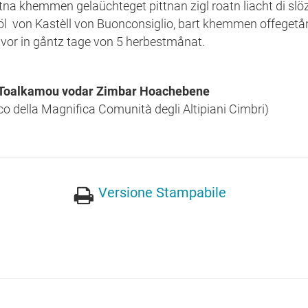
a khemmen gelaüchteget pittnan zigl roatn liacht di slö
öl von Kastèll von Buonconsiglio, bart khemmen offegetå
or in gåntz tage von 5 herbestmånat.
on Toalkamou vodar Zimbar Hoachebene
ico della Magnifica Comunità degli Altipiani Cimbri)
Versione Stampabile