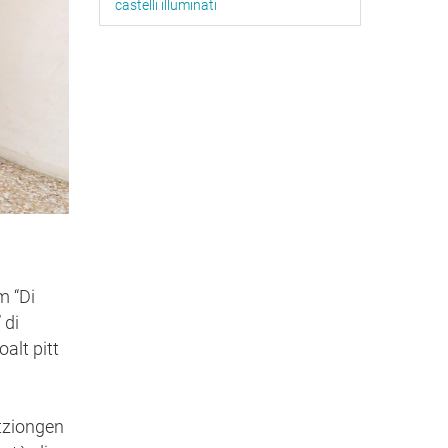
castelli illuminati
m “Di
 di
alt pitt
atziongen