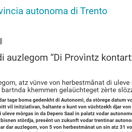
ovincia autonoma di Trento
 auzlegom “Di Provìntz kontartz
egom, atz vünve von herbestmånat di uleve 
n bartnda khemmen gelaüchteget zèrte slöz
dar tage boma gedenkht di Autonomì, da stòrege datum von
itt vil initziatìvan, haltante o kunt von vüchtzekh djar v
di uleve mòrgas in da Depero Saal in palatz vodar autonom
zbisnen stòrdja, presént un zukunft vodar trentinar auto
uar dar auzlegom, von 5 von herbestmånat un sin atz 31 vo