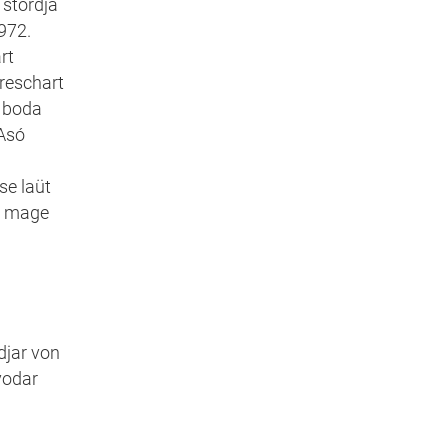
 stòrdja
972.
rt
hreschart
, boda
 Asó
se laüt
om mage
a
djar von
vodar