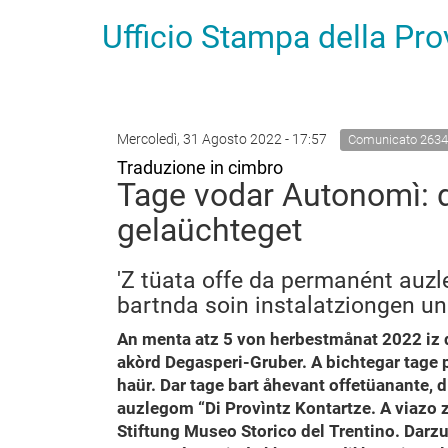
Ufficio Stampa della Pr
Mercoledì, 31 Agosto 2022 - 17:57
Comunicato 2634
Traduzione in cimbro
Tage vodar Autonomì: di
gelaüchteget
'Z tüata offe da permanént auzl
bartnda soin instalatziongen u
An menta atz 5 von herbestmånat 2022 iz 
akòrd Degasperi-Gruber. A bichtegar tage p
haür. Dar tage bart åhevant offetüanante, 
auzlegom “Di Provìntz Kontartze. A viazo 
Stiftung Museo Storico del Trentino. Darz