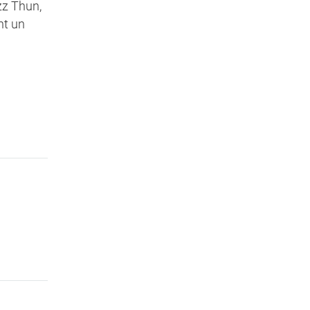
zz Thun,
nt un