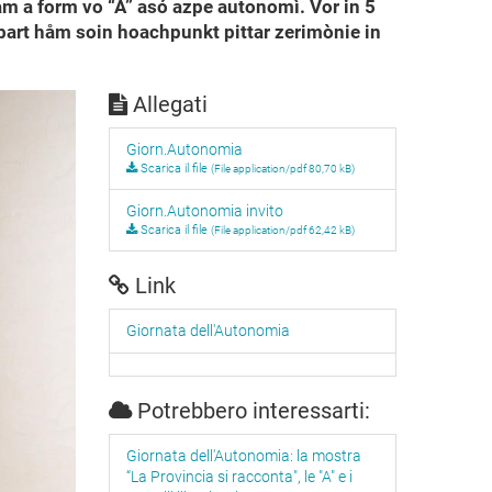
m a form vo “A” asó azpe autonomì. Vor in 5
 bart håm soin hoachpunkt pittar zerimònie in
Allegati
Giorn.Autonomia
Scarica il file
(File application/pdf 80,70 kB)
Giorn.Autonomia invito
Scarica il file
(File application/pdf 62,42 kB)
Link
Giornata dell'Autonomia
Potrebbero interessarti:
Giornata dell'Autonomia: la mostra
“La Provincia si racconta", le "A" e i