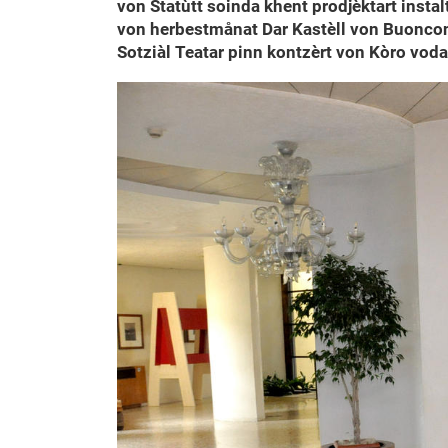
von Statùtt soinda khent prodjèktart inst
von herbestmånat Dar Kastèll von Buonconsi
Sotziàl Teatar pinn kontzèrt von Kòro voda