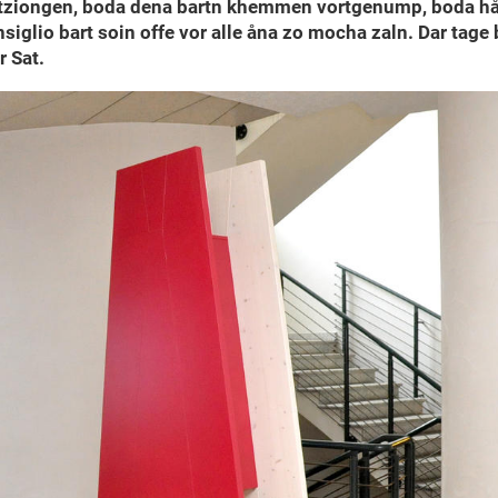
altziongen, boda dena bartn khemmen vortgenump, boda hå
glio bart soin offe vor alle åna zo mocha zaln. Dar tage
r Sat.