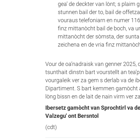
gea’ de deckter van lònt; s plaim g
stunnen bail der to, bail de offetz
vouraus telefoniarn en numer 11
finz mittanòcht bail de boch, va u
mittanòcht der sòmsta, der sunta
zeichena en de vria finz mittanòch
Vour de oa’nadraisk van genner 2025, d
tsunthait dinstn bart vourstellt an tea
vourgaleik ver za gem s derlab va de ibe
Dipartiment. S bart kemmen gamòcht a
lòng bissn en de lait de nain virm ver z
Ibersetz gamòcht van Sprochtirl va d
Valzegu' ont Bersntol
(cdt)