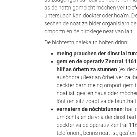
as de hattn gameicht mòchen ver tele
untersuach kan dockter oder hoa’m. D
sechen de noat za bider organisiarn de
omportn en de bircklege neat van lait.
De bichtestn naiekaitn hòlten drinn:
meing prauchen der dinst lai tu
gem en de operativ Zentral 1161
hilf as òrbetn za stunnen
(ex deck
ausòndra u’lear an òrbet ver za i
deckter barn meing omport gem tu
noat ist, gea’ en haus oder mòch
lònt (en sitz zoagt va de tsunthait
vernaiern de nòchtstunnen
: bail
um òchta en de vria der dinst ba
deckter va de operativ Zentral 11
telefonont, benns noat ist, gea’