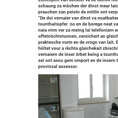
schaung za mòchen der dinst mear laich
prauchen zan peistn de mittln ont verp
“De doi vernaier van dinst va noatbaiter
tsunthaitopfer no en de borege neat van
naia virm ver za meing lai telefoniarn
offetnòchtstunnen, versichert an glaic
praktesche vurm en de vrogn van lait. E
hòltet vour a rèchta glaichekait zbischn
vernaiern de inser òrbet keing a tsuntha
sei ont asou gem omport en de insern ts
provinzal assessor.