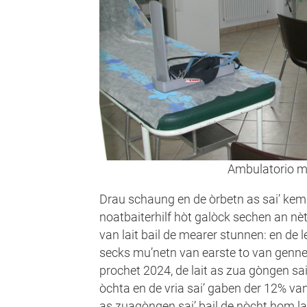
Ambulatorio m
Drau schaung en de òrbetn as sai’ kem
noatbaiterhilf hòt galòck sechen an nè
van lait bail de mearer stunnen: en de
secks mu’netn van earste to van genner
prochet 2024, de lait as zua gòngen sa
òchta en de vria sai’ gaben der 12% va
as zuagòngen sai’ bail de nòcht hom l