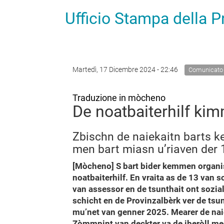
Ufficio Stampa della 
Martedì, 17 Dicembre 2024 - 22:46
Comunicato
Traduzione in mòcheno
De noatbaiterhilf ki
Zbischn de naiekaitn barts k
men bart miasn u’riaven der
[Mòcheno] S bart bider kemmen organisi
noatbaiterhilf. En vraita as de 13 van 
van assessor en de tsunthait ont sozia
schicht en de Provinzalbèrk ver de tsunt
mu’net van genner 2025. Mearer de naie
Zòmmpint van deckter va de iberòll med