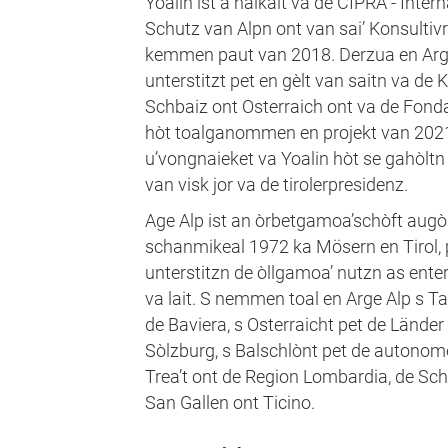
Yoalin ist a naikait va de CIPRA - Int
Schutz van Alpn ont van sai’ Konsultiv
kemmen paut van 2018. Derzua en Arge 
unterstitzt pet en gèlt van saitn va de
Schbaiz ont Osterraich ont va de Fond
hòt toalganommen en projekt van 2021
u’vongnaieket va Yoalin hòt se gahòlt
van visk jor va de tirolerpresidenz.
Age Alp ist an òrbetgamoa’schòft aug
schanmikeal 1972 ka Mösern en Tirol, 
unterstitzn de òllgamoa’ nutzn as ente
va lait. S nemmen toal en Arge Alp s Ta
de Baviera, s Osterraicht pet de Länder 
Sòlzburg, s Balschlònt pet de autonom
Trea’t ont de Region Lombardia, de Sch
San Gallen ont Ticino.