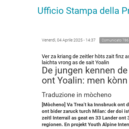
Ufficio Stampa della 
Venerdì, 04 Aprile 2025 - 14:37
Comunicato 786
Ver za kriang de zeitler hòts zait fin
laichta vrong as de sait Yoalin
De jungen kennen de 
ont Yoalin: men kònn k
Traduzione in mòcheno
[Mòcheno] Va Trea’t ka Innsbruck ont d
ont bider zaruck turch Milan: der doi 
zeitl Interrail as geat en 33 Lander ont
regionen. En projekt Youth Alpine Inter