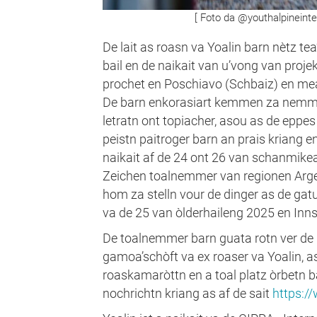
[ Foto da @youthalpineinte
De lait as roasn va Yoalin barn nètz te
bail en de naikait van u’vong van projek
prochet en Poschiavo (Schbaiz) en mear
De barn enkorasiart kemmen za nemmen
letratn ont topiacher, asou as de eppes 
peistn paitroger barn an prais kriang en
naikait af de 24 ont 26 van schanmikea
Zeichen toalnemmer van regionen Arge
hom za stelln vour de dinger as de gat
va de 25 van òlderhaileng 2025 en Inn
De toalnemmer barn guata rotn ver de 
gamoa’schòft va ex roaser va Yoalin, as
roaskamaròttn en a toal platz òrbetn b
nochrichtn kriang as af de sait
https:/