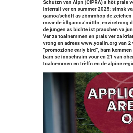
Schutzn van Alpn (CIPRA) s hòt prais ve
Interrail ver en summer 2025: simsk va
gamoa’schòft as zòmmhop de zeichen al
mear de òllgamoa’mittln, enviretrong d
de jungen as bichte ist prauchen va jun
Ver za toalnemmen en prais ver za kri
vrong en adress www.yoalin.org van 2 v
“promozione early bird”, barn kemmen 
barn se innschraim vour en 21 van obe
toalnemmen en trèffn en de alpine regio