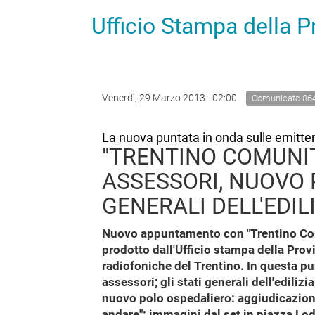
Ufficio Stampa della 
Venerdì, 29 Marzo 2013 - 02:00
Comunicato 86
La nuova puntata in onda sulle emitten
"TRENTINO COMUNIT
ASSESSORI, NUOVO 
GENERALI DELL'EDIL
Nuovo appuntamento con "Trentino Comu
prodotto dall'Ufficio stampa della Prov
radiofoniche del Trentino. In questa pu
assessori; gli stati generali dell'ediliz
nuovo polo ospedaliero: aggiudicazione 
andare": immagini dal set in piazza Lo