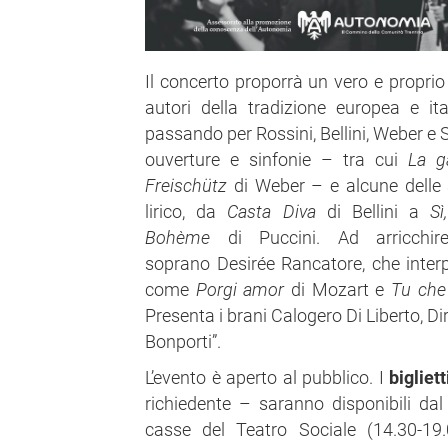
Il concerto proporrà un vero e proprio
autori della tradizione europea e it
passando per Rossini, Bellini, Weber e
ouverture e sinfonie – tra cui
La g
Freischütz
di Weber – e alcune delle 
lirico, da
Casta Diva
di Bellini a
S
Bohème
di Puccini. Ad arricchir
soprano Desirée Rancatore, che interp
come
Porgi amor
di Mozart e
Tu che 
Presenta i brani Calogero Di Liberto, Di
Bonporti”.
L’evento è aperto al pubblico. I
bigliett
richiedente – saranno disponibili da
casse del Teatro Sociale (14.30-19.