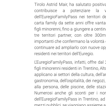
Tirolo Astrid Mair, ha salutato positi
contribuisce a potenziare la vi
dell’EuregioFamilyPass nei territori d
carta family da sette anni offre vanta
figli minorenni, fino a giungere a centi
tre territori partner, con oltre 30
importanti che confermano la volontà da
continuare ad ampliarlo con nuove oppo
residenti nei territori dell’Euregio.
L'EuregioFamilyPass, infatti, offre dal
figli minorenni residenti in Trentino, Alt
applicano ai settori della cultura, dell'ar
gastronomia, dell’ospitalità, dei negozi, 
alla persona, delle piscine, delle staz
Numerosi anche gli sconti per i non
dell’EuregioFamilyPass in Trentino, ad
mezzi pubblici, se viaggiano assieme ai 