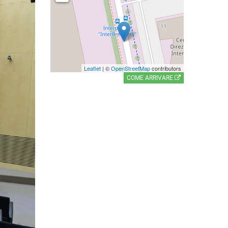
Leaflet
| ©
OpenStreetMap
contributors
COME ARRIVARE