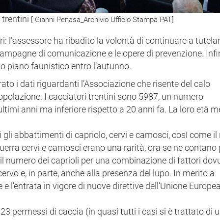
trentini
[ Gianni Penasa_Archivio Ufficio Stampa PAT]
 l’assessore ha ribadito la volontà di continuare a tutelar
 campagne di comunicazione e le opere di prevenzione. Infi
o piano faunistico entro l’autunno.
rato i dati riguardanti l’Associazione che risente del calo
polazione. I cacciatori trentini sono 5987, un numero
timi anni ma inferiore rispetto a 20 anni fa. La loro età m
gli abbattimenti di capriolo, cervi e camosci, così come i
guerra cervi e camosci erano una rarità, ora se ne contano
il numero dei caprioli per una combinazione di fattori dov
cervo e, in parte, anche alla presenza del lupo. In merito a
 e l’entrata in vigore di nuove direttive dell’Unione Europe
3 permessi di caccia (in quasi tutti i casi si è trattato di 