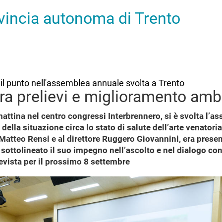
ovincia autonoma di Trento
o il punto nell'assemblea annuale svolta a Trento
i tra prelievi e miglioramento amb
ttina nel centro congressi Interbrennero, si è svolta l’ass
o della situazione circa lo stato di salute dell’arte venator
e Matteo Rensi e al direttore Ruggero Giovannini, era prese
a sottolineato il suo impegno nell’ascolto e nel dialogo co
revista per il prossimo 8 settembre