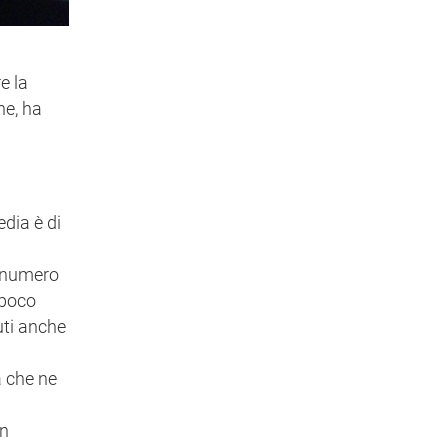
e la
ne, ha
edia è di
l numero
 poco
uti anche
a che ne
un