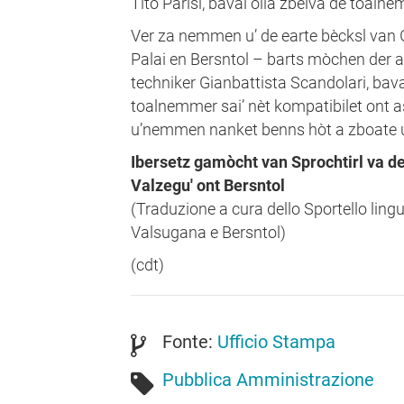
Tito Parisi, bavai òlla zbelva de toalne
Ver za nemmen u’ de earte bècksl van 
Palai en Bersntol – barts mòchen der
techniker Gianbattista Scandolari, bava
toalnemmer sai’ nèt kompatibilet ont a
u’nemmen nanket benns hòt a zboate
Ibersetz gamòcht van Sprochtirl va d
Valzegu' ont Bersntol
(Traduzione a cura dello Sportello ling
Valsugana e Bersntol)
(cdt)
Fonte:
Ufficio Stampa
Pubblica Amministrazione