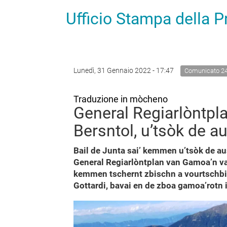
Ufficio Stampa della 
Lunedì, 31 Gennaio 2022 - 17:47
Comunicato 2
Traduzione in mòcheno
General Regiarlòntpl
Bersntol, u’tsòk de
Bail de Junta sai’ kemmen u’tsòk de 
General Regiarlòntplan van Gamoa’n va
kemmen tschernt zbischn a vourtschbi
Gottardi, bavai en de zboa gamoa’rotn 