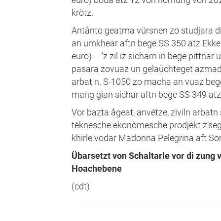
kròtz.
Antånto geatma vürsnen zo studjara d
an umkhear aftn bege SS 350 atz Ekken
euro) – ’z zil iz sicharn in bege pittna
pasara zovuaz un gelaüchteget azmada
arbat n. S-1050 zo macha an vuaz bege
mang gian sichar aftn bege SS 349 atz
Vor bazta ågeat, anvétze, ziviln arbatn
tèknesche ekonòmesche prodjèkt z’sega 
khirle vodar Madonna Pelegrina aft S
Übarsetzt von Schaltarle vor di zung
Hoachebene
(cdt)