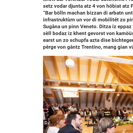
setz vodar djunta atz 4 von höbiat atz 
“Bar bölln machan bizzan di arbatn unt
infrastruktùrn un vor di mobilitét zo p
Sugåna un pinn Veneto. Ditza iz eppaz 
sèll bodaz iz khent gevorst von kamöüs
earst un zo schupfa azta dise bichtege
pèrge von gåntz Trentino, mang gian vü