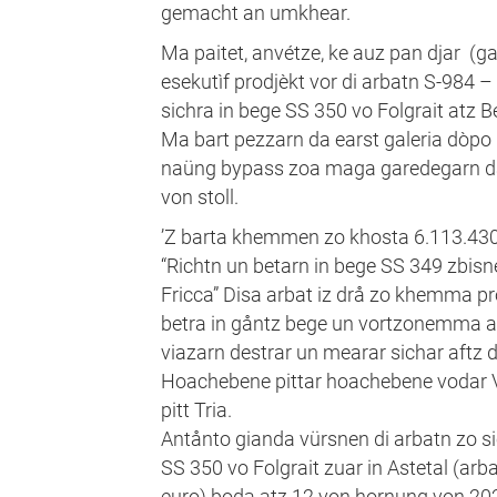
gemacht an umkhear.
Ma paitet, anvétze, ke auz pan djar (g
esekutìf prodjèkt vor di arbatn S-984 
sichra in bege SS 350 vo Folgrait atz B
Ma bart pezzarn da earst galeria dòpo
naüng bypass zoa maga garedegarn da
von stoll.
’Z barta khemmen zo khosta 6.113.430,
“Richtn un betarn in bege SS 349 zbisne
Fricca” Disa arbat iz drå zo khemma prodj
betra in gåntz bege un vortzonemma 
viazarn destrar un mearar sichar aftz 
Hoachebene pittar hoachebene vodar V
pitt Tria.
Antånto gianda vürsnen di arbatn zo sic
SS 350 vo Folgrait zuar in Astetal (arb
euro) boda atz 12 von hornung von 202