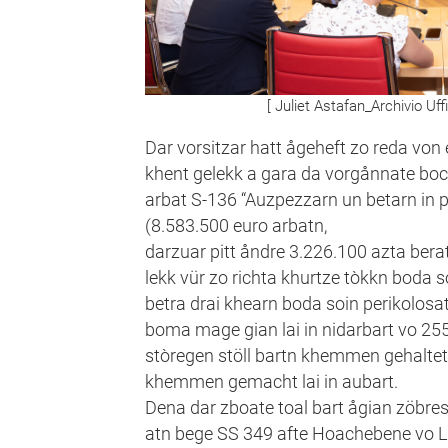
[ Juliet Astafan_Archivio Uf
Dar vorsitzar hatt ågeheft zo reda von 
khent gelekk a gara da vorgånnate boc
arbat S-136 “Auzpezzarn un betarn in p
(8.583.500 euro arbatn,
darzuar pitt åndre 3.226.100 azta bera
lekk vür zo richta khurtze tòkkn boda 
betra drai khearn boda soin perikolosa
boma mage gian lai in nidarbart vo 255
stòregen stöll bartn khemmen gehalte
khemmen gemacht lai in aubart.
Dena dar zboate toal bart ågian zöbres
atn bege SS 349 afte Hoachebene vo 