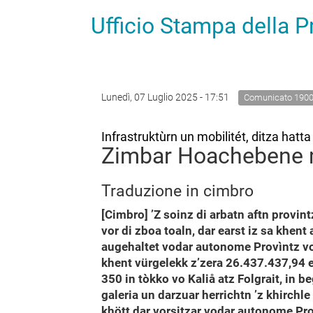
Ufficio Stampa della 
Lunedì, 07 Luglio 2025 - 17:51
Comunicato 190
Infrastruktùrn un mobilitét, ditza hatta
Zimbar Hoachebene m
Traduzione in cimbro
[Cimbro] ’Z soinz di arbatn aftn provin
vor di zboa toaln, dar earst iz sa khent
augehaltet vodar autonome Provìntz vo
khent vürgelekk z’zera 26.437.437,94 e
350 in tòkko vo Kaliå atz Folgrait, in 
galeria un darzuar herrichtn ’z khirch
khött dar vorsitzar vodar autonome Prov