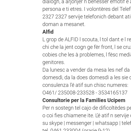
dialogh, a arjonjer n benesser emotif e 
persona e ti etres. I volontères del Tel
2327 2327 servije telefonich debant atif
doman a mesanet.
Alfid
L grop de ALFID l scouta, l tol dant e l 
chi che la jent cogn ge fèr front, l se cr
cobies che les à problemes, l fèsc medi
genitores.
Da lunesc a vender da mesa les nef d
domesdì, da la does domesdì a les sie da
consulenza l’é atif sun chisc numeres:
O461/ 235008-233528 - 3534165137
Consultorie per la Families Ucipem
Per n sostegn tel cajo de dificoltèdes p
o coi fies chiamene ite. L’é atif n servi
su skype | messenger | whatsapp | tel
tel. 0461.233004 (orarie 9-12).