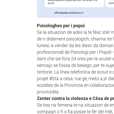
Psicologhes per i popui
Se la situazion de ades la te fèsc stèr 
de n didament psicologich, chiama ite
lunesc a vender da les diesc da doman 
profescionisć de Psicologi per i Popoli
dant che sie fora 24 ores per te scutèr e
sencajo se fossa de besegn, per te oujer 
teritorie. La linea telefonica de scout e
projet #Stà a cèsa, rue gé, metù a jir da
sozièles de la Provinzia en colaborazion
provinzièla.
Zenter contra la violenza e Cèsa de p
Se ties na femena te na situazion de e
compagn o fi o fia posse te fèr del mèl