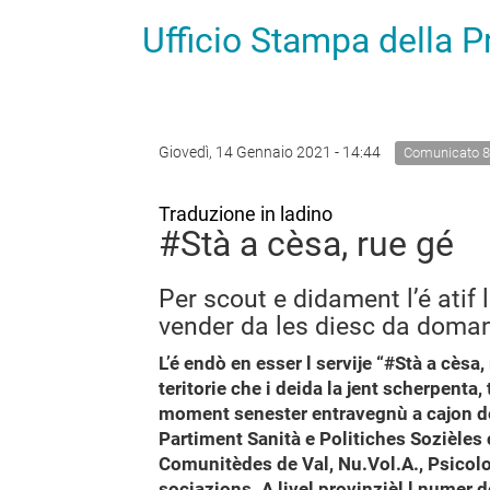
Ufficio Stampa della 
Giovedì, 14 Gennaio 2021 - 14:44
Comunicato 8
Traduzione in ladino
#Stà a cèsa, rue gé
Per scout e didament l’é ati
vender da les diesc da doma
L’é endò en esser l servije “#Stà a cèsa, 
teritorie che i deida la jent scherpenta,
moment senester entravegnù a cajon d
Partiment Sanità e Politiches Sozièles c
Comunitèdes de Val, Nu.Vol.A., Psicolog
sociazions. A livel provinzièl l numer 