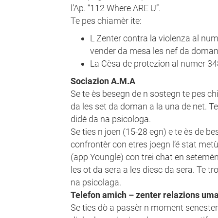
l’Ap. “112 Where ARE U”.
Te pes chiamèr ite:
L Zenter contra la violenza al n
vender da mesa les nef da doman 
La Cèsa de protezion al numer 348
Sociazion A.M.A
Se te ès besegn de n sostegn te pes chi
da les set da doman a la una de net. Te
didé da na psicologa.
Se ties n joen (15-28 egn) e te ès de be
confrontèr con etres joegn l’é stat metù
(app Youngle) con trei chat en setemèn
les ot da sera a les diesc da sera. Te t
na psicolaga.
Telefon amich – zenter relazions um
Se ties dò a passèr n moment senester t