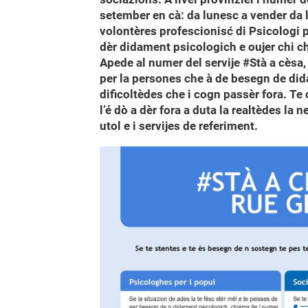
setember en cà: da lunesc a vender da 
volontères profescionisć di Psicologi pe
dèr didament psicologich e oujer chi che
Apede al numer del servije #Stà a cèsa,
per la persones che à de besegn de did
dificoltèdes che i cogn passèr fora. Te 
l’é dò a dèr fora a duta la realtèdes la
utol e i servijes de referiment.