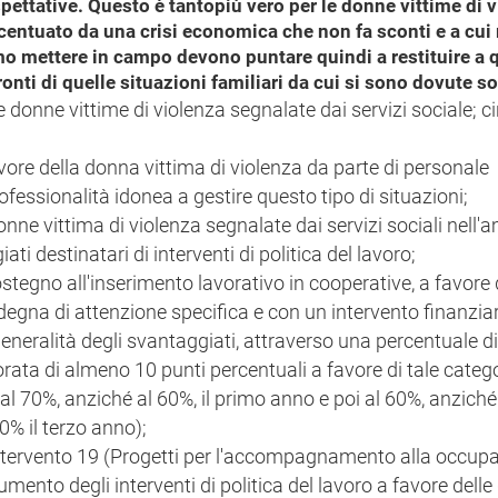
 aspettative. Questo è tantopiù vero per le donne vittime d
ccentuato da una crisi economica che non fa sconti e a cui 
 mettere in campo devono puntare quindi a restituire a que
nti di quelle situazioni familiari da cui si sono dovute sot
 donne vittime di violenza segnalate dai servizi sociale; c
vore della donna vittima di violenza da parte di personale
fessionalità idonea a gestire questo tipo di situazioni;
onne vittima di violenza segnalate dai servizi sociali nell'
ti destinatari di interventi di politica del lavoro;
sostegno all'inserimento lavorativo in cooperative, a favore 
degna di attenzione specifica e con un intervento finanzia
generalità degli svantaggiati, attraverso una percentuale di
rata di almeno 10 punti percentuali a favore di tale categ
 al 70%, anziché al 60%, il primo anno e poi al 60%, anziché
0% il terzo anno);
'intervento 19 (Progetti per l'accompagnamento alla occupa
umento degli interventi di politica del lavoro a favore dell