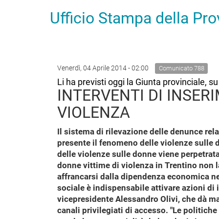
Ufficio Stampa della Pr
Venerdì, 04 Aprile 2014 - 02:00
Comunicato 788
Li ha previsti oggi la Giunta provinciale, 
INTERVENTI DI INSER
VIOLENZA
Il sistema di rilevazione delle denunce rel
presente il fenomeno delle violenze sulle 
delle violenze sulle donne viene perpetrata 
donne vittime di violenza in Trentino non 
affrancarsi dalla dipendenza economica nei
sociale è indispensabile attivare azioni di
vicepresidente Alessandro Olivi, che dà mand
canali privilegiati di accesso. "Le politic