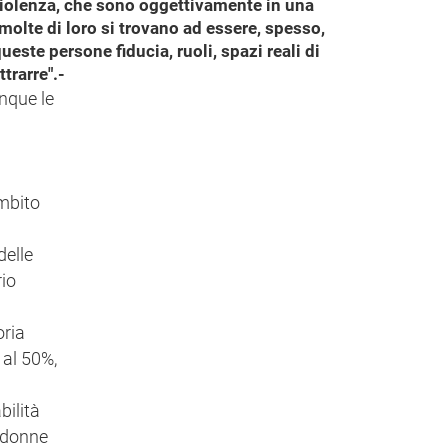
i violenza, che sono oggettivamente in una
molte di loro si trovano ad essere, spesso,
ste persone fiducia, ruoli, spazi reali di
trarre".-
inque le
ambito
delle
rio
oria
 al 50%,
bilità
e donne