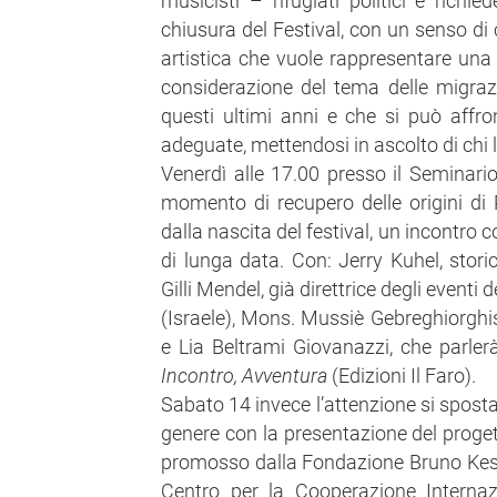
musicisti – rifugiati politici e richie
chiusura del Festival, con un senso di 
artistica che vuole rappresentare una 
considerazione del tema delle migrazi
questi ultimi anni e che si può affron
adeguate, mettendosi in ascolto di chi l
Venerdì alle 17.00 presso il Seminari
momento di recupero delle origini di
dalla nascita del festival, un incontro 
di lunga data. Con: Jerry Kuhel, stori
Gilli Mendel, già direttrice degli event
(Israele), Mons. Mussiè Gebreghiorghis
e Lia Beltrami Giovanazzi, che parle
Incontro, Avventura
(Edizioni Il Faro).
Sabato 14 invece l’attenzione si sposta
genere con la presentazione del proge
promosso dalla Fondazione Bruno Kess
Centro per la Cooperazione Internaz