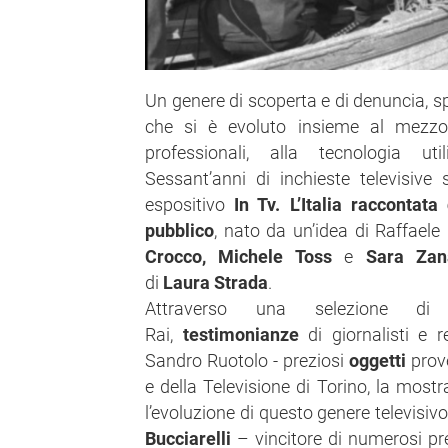
Un genere di scoperta e di denuncia, s
che si è evoluto insieme al mezzo t
professionali, alla tecnologia ut
Sessant’anni di inchieste televisive
espositivo
In Tv. L’Italia raccontata
pubblico
, nato da un’idea di Raffael
Crocco, Michele Toss
e
Sara Zana
di
Laura Strada
.
Attraverso una selezione d
Rai,
testimonianze
di giornalisti e r
Sandro Ruotolo - preziosi
oggetti
prove
e della Televisione di Torino, la most
l’evoluzione di questo genere televisivo
Bucciarelli
– vincitore di numerosi pre