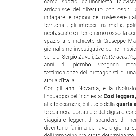
come spazio dell’inchiesta televis
arricchisce del dibattito con ospiti; d
indagare le ragioni del malessere ita
territoriali, gli intrecci fra mafia, p
neofasciste e il terrorismo rosso, la c
spazio alle inchieste di Giuseppe Ma
giornalismo investigativo come missio
serie di Sergio Zavoli,
La Notte
della Re
anni di piombo vengono raccont
testimonianze dei protagonisti di una 
storia d’Italia.
Con gli anni Novanta, è la rivoluzi
linguaggio dell’inchiesta:
Così leggera,
alla telecamera, è il titolo della
quarta 
telecamera portatile e del digitale con
viaggiare leggeri, di spendere di men
diventano l’anima del lavoro giornalist
dell’immagine era stata determinante,