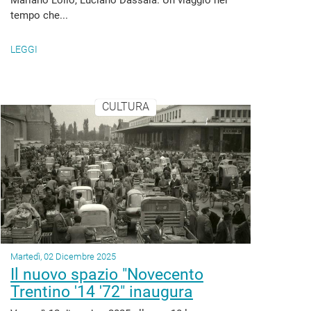
Mariano Lollo, Luciano Dassala. Un viaggio nel
tempo che...
LEGGI
CULTURA
Martedì, 02 Dicembre 2025
Il nuovo spazio "Novecento
Trentino '14 '72" inaugura