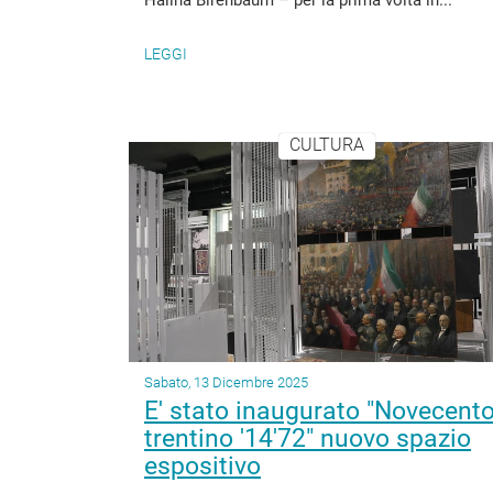
Halina Birenbaum – per la prima volta in...
LEGGI
CULTURA
Sabato, 13 Dicembre 2025
E' stato inaugurato "Novecent
trentino '14'72" nuovo spazio
espositivo