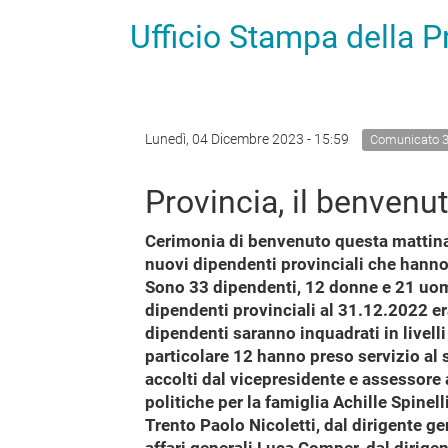
Ufficio Stampa della 
Lunedì, 04 Dicembre 2023 - 15:59
Comunicato 
Provincia, il benvenu
Cerimonia di benvenuto questa mattina i
nuovi dipendenti provinciali che hanno
Sono 33 dipendenti, 12 donne e 21 uomi
dipendenti provinciali al 31.12.2022 er
dipendenti saranno inquadrati in livelli 
particolare 12 hanno preso servizio al 
accolti dal vicepresidente e assessore 
politiche per la famiglia Achille Spinell
Trento Paolo Nicoletti, dal dirigente g