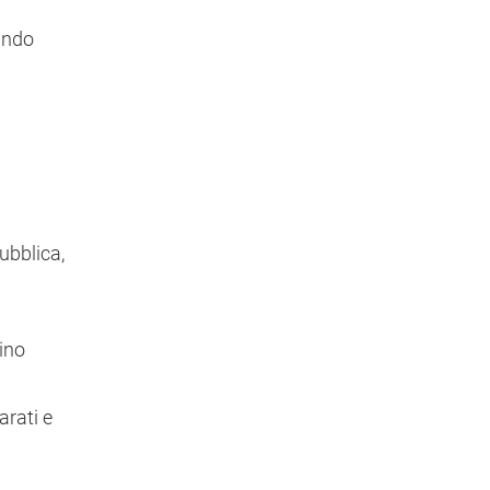
rando
ubblica,
tino
arati e