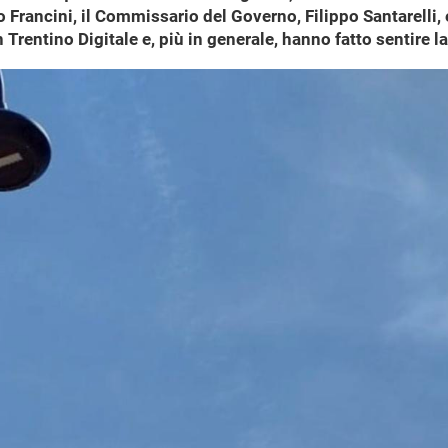
o Francini, il Commissario del Governo, Filippo Santarelli
rentino Digitale e, più in generale, hanno fatto sentire la