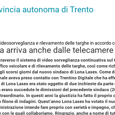
ovincia autonoma di Trento
di videosorveglianza e rilevamento delle targhe in accordo
a arriva anche dalle telecamere s
averso il sistema di video sorveglianza continuativa sul t
traffico veicolare e di rilevamento delle targhe, così come 
negli scorsi giorni dal nuovo sindaco di Lona Lases. Come 
le aveva preso contatto con Trentino Digitale che ha effe
 di Lona Lases era stato oggetto di due inchieste da parte
nda erano succedute le dimissioni del precedente sindaco (
ordinario. In questi anni la giustizia ha fatto il proprio
do filone di indagini. Quest’anno Lona Lases ha votato il 
inistrazione intende fare proprio con serietà e impegno, ch
ine con le quali collaboriamo. Ringrazio, anche a nome di tutti