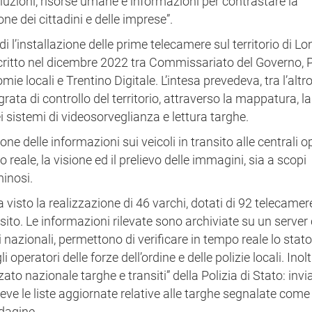
uzioni, risorse umane e informazioni per contrastare la
ne dei cittadini e delle imprese”.
i l’installazione delle prime telecamere sul territorio di L
oscritto nel dicembre 2022 tra Commissariato del Governo, 
 locali e Trentino Digitale. L’intesa prevedeva, tra l’altro,
rata di controllo del territorio, attraverso la mappatura, la
 sistemi di videosorveglianza e lettura targhe.
one delle informazioni sui veicoli in transito alle centrali o
o reale, la visione ed il prelievo delle immagini, sia a scopi
minosi.
a visto la realizzazione di 46 varchi, dotati di 92 telecamer
ansito. Le informazioni rilevate sono archiviate su un server
 nazionali, permettono di verificare in tempo reale lo stato
operatori delle forze dell’ordine e delle polizie locali. Inoltr
ato nazionale targhe e transiti” della Polizia di Stato: invia
riceve le liste aggiornate relative alle targhe segnalate come
ndagine.