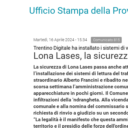
Ufficio Stampa della Pr
Martedì, 16 Aprile 2024 - 15:34
Comunicato 815
Trentino Digitale ha installato i sistemi 
Lona Lases, la sicurezz
La sicurezza di Lona Lases passa anche attr
l’installazione dei sistemi di lettura del 
straordinario Alberto Francini e ribadito 
scorsa settimana l’amministrazione comuna
apparecchiature in pochi giorni. Il Comune
infiltrazioni della ‘ndrangheta. Alla vice
comunale e alla nomina del commissario stra
richiesta di rinvio a giudizio su un secon
“La legalità è il manifesto che questa amm
territorio e il presidio delle forze dell'ord