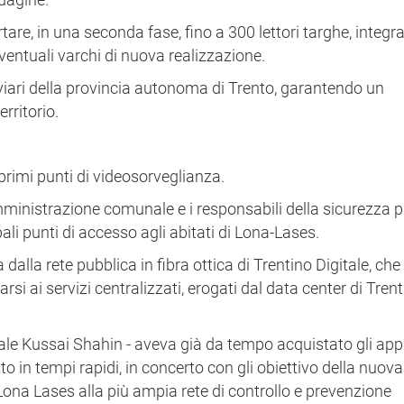
are, in una seconda fase, fino a 300 lettori targhe, integ
eventuali varchi di nuova realizzazione.
odi viari della provincia autonoma di Trento, garantendo un
rritorio.
 primi punti di videosorveglianza.
mministrazione comunale e i responsabili della sicurezza p
ali punti di accesso agli abitati di Lona-Lases.
dalla rete pubblica in fibra ottica di Trentino Digitale, che
i ai servizi centralizzati, erogati dal data center di Tren
erale Kussai Shahin - aveva già da tempo acquistato gli app
o in tempi rapidi, in concerto con gli obiettivo della nuova
ona Lases alla più ampia rete di controllo e prevenzione