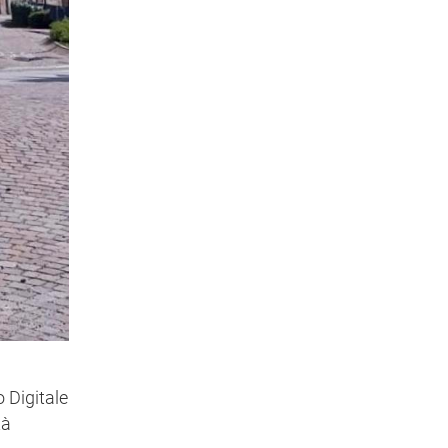
o Digitale
tà