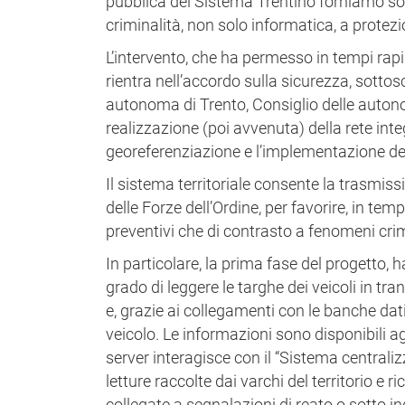
pubblica del Sistema Trentino forniamo sol
criminalità, non solo informatica, a protezio
L’intervento, che ha permesso in tempi rapid
rientra nell’accordo sulla sicurezza, sott
autonoma di Trento, Consiglio delle autonomie
realizzazione (poi avvenuta) della rete integ
georeferenziazione e l’implementazione dei
Il sistema territoriale consente la trasmissi
delle Forze dell’Ordine, per favorire, in temp
preventivi che di contrasto a fenomeni cri
In particolare, la prima fase del progetto, h
grado di leggere le targhe dei veicoli in tr
e, grazie ai collegamenti con le banche dati
veicolo. Le informazioni sono disponibili agli 
server interagisce con il “Sistema centralizz
letture raccolte dai varchi del territorio e 
collegate a segnalazioni di reato o sotto i