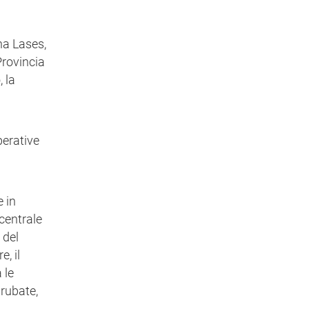
ona Lases,
Provincia
 la
perative
e in
 centrale
 del
e, il
 le
 rubate,